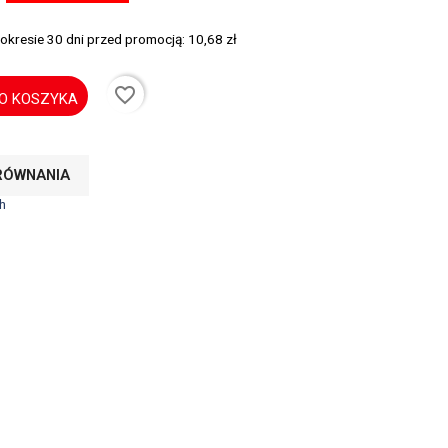
 okresie 30 dni przed promocją:
10,68 zł
favorite_border
O KOSZYKA
RÓWNANIA
h