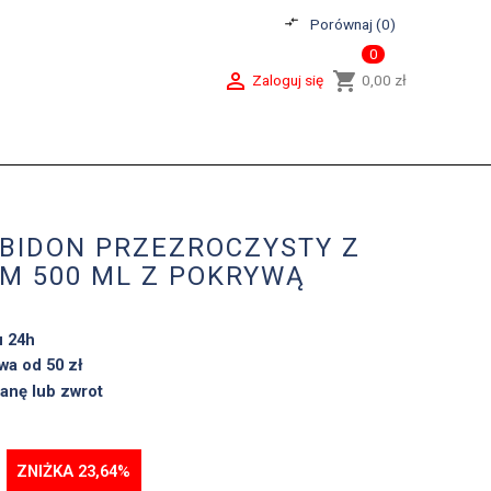
compare_arrows
Porównaj (
0
)
0

shopping_cart
Zaloguj się
0,00 zł
 BIDON PRZEZROCZYSTY Z
M 500 ML Z POKRYWĄ
u 24h
a od 50 zł
anę lub zwrot
ZNIŻKA 23,64%