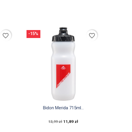
-15%
favorite_border
favorite_border

Szybki podgląd
Bidon Merida 715ml...
11,89 zł
13,99 zł