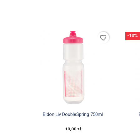
-10%
favorite_border

Szybki podgląd
Bidon Liv DoubleSpring 750ml
10,00 zł