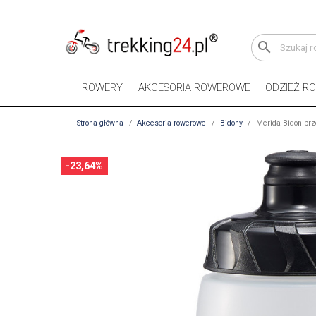
search
ROWERY
AKCESORIA ROWEROWE
ODZIEŻ R
Strona główna
Akcesoria rowerowe
Bidony
Merida Bidon prz
-23,64%