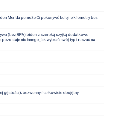
idon Merida pomoże Ci pokonywć kolejne kilometry bez
zywa (bez BPA) bidon z szeroką szyjką dodatkowo
ozostaje nic innego, jak wybrać swój typ i ruszać na
j gęstości); bezwonny i całkowicie obojętny