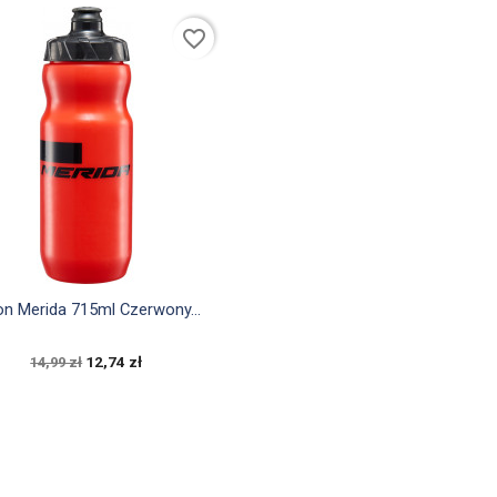
favorite_border

Szybki podgląd
on Merida 715ml Czerwony...
12,74 zł
14,99 zł