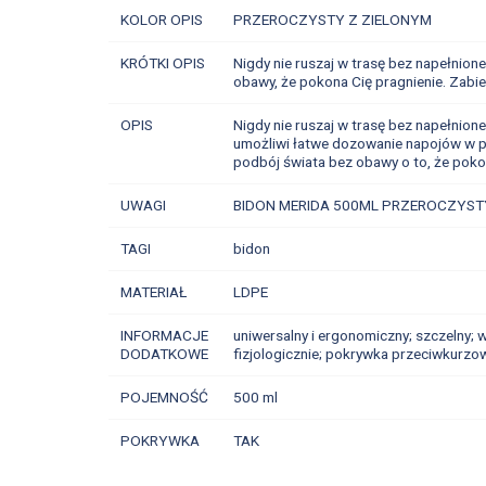
KOLOR OPIS
PRZEROCZYSTY Z ZIELONYM
KRÓTKI OPIS
Nigdy nie ruszaj w trasę bez napełnio
obawy, że pokona Cię pragnienie. Zabie
OPIS
Nigdy nie ruszaj w trasę bez napełni
umożliwi łatwe dozowanie napojów w pro
podbój świata bez obawy o to, że pokon
UWAGI
BIDON MERIDA 500ML PRZEROCZYSTY
TAGI
bidon
MATERIAŁ
LDPE
INFORMACJE
uniwersalny i ergonomiczny; szczelny;
DODATKOWE
fizjologicznie; pokrywka przeciwkurzo
POJEMNOŚĆ
500 ml
POKRYWKA
TAK