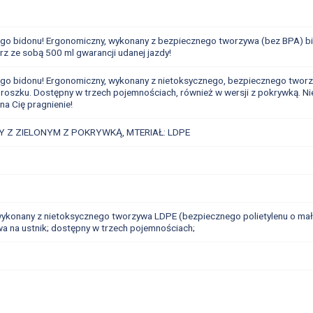
nego bidonu! Ergonomiczny, wykonany z bezpiecznego tworzywa (bez BPA) b
rz ze sobą 500 ml gwarancji udanej jazdy!
onego bidonu! Ergonomiczny, wykonany z nietoksycznego, bezpiecznego twor
szku. Dostępny w trzech pojemnościach, również w wersji z pokrywką. Nie p
a Cię pragnienie!
 Z ZIELONYM Z POKRYWKĄ, MTERIAŁ: LDPE
 wykonany z nietoksycznego tworzywa LDPE (bezpiecznego polietylenu o małe
wa na ustnik; dostępny w trzech pojemnościach;