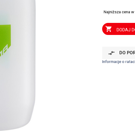
Najniższa cena w

DODAJ D
compare_arrows
DO PO
Informacje o ratac