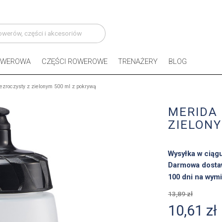
OWEROWA
CZĘŚCI ROWEROWE
TRENAŻERY
BLOG
ezroczysty z zielonym 500 ml z pokrywą
MERIDA
ZIELONY
Wysyłka w ciąg
Darmowa dostaw
100 dni na wymi
13,89 zł
10,61 zł