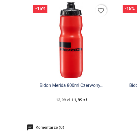
-15%
-15%
favorite_border

Szybki podgląd
Bidon Merida 800ml Czerwony...
Bid
11,89 zł
13,99 zł
Komentarze (0)