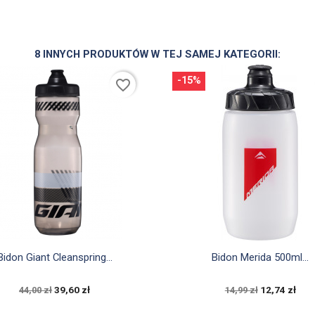
8 INNYCH PRODUKTÓW W TEJ SAMEJ KATEGORII:
-15%
favorite_border


Szybki podgląd
Szybki podgląd
Bidon Giant Cleanspring...
Bidon Merida 500ml...
39,60 zł
12,74 zł
44,00 zł
14,99 zł