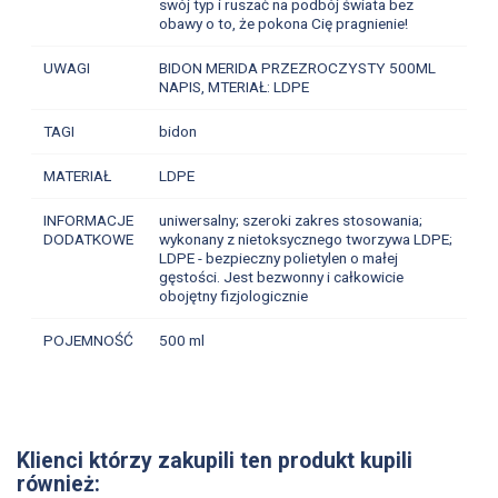
swój typ i ruszać na podbój świata bez
obawy o to, że pokona Cię pragnienie!
UWAGI
BIDON MERIDA PRZEZROCZYSTY 500ML
NAPIS, MTERIAŁ: LDPE
TAGI
bidon
MATERIAŁ
LDPE
INFORMACJE
uniwersalny; szeroki zakres stosowania;
DODATKOWE
wykonany z nietoksycznego tworzywa LDPE;
LDPE - bezpieczny polietylen o małej
gęstości. Jest bezwonny i całkowicie
obojętny fizjologicznie
POJEMNOŚĆ
500 ml
Klienci którzy zakupili ten produkt kupili
również: