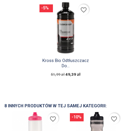
-5%
favorite_border

Szybki podgląd
Kross Bio Odtłuszczacz
Do...
49,39 zł
51,99 zł
8 INNYCH PRODUKTÓW W TEJ SAMEJ KATEGORII:
-10%
favorite_border
favorite_border