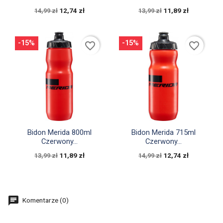
12,74 zł
11,89 zł
14,99 zł
13,99 zł
-15%
-15%
favorite_border
favorite_border


Szybki podgląd
Szybki podgląd
Bidon Merida 800ml
Bidon Merida 715ml
Czerwony...
Czerwony...
11,89 zł
12,74 zł
13,99 zł
14,99 zł
Komentarze (0)