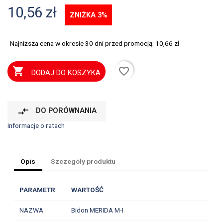
10,56 zł
ZNIŻKA 3%
Najniższa cena w okresie 30 dni przed promocją:
10,66 zł
favorite_border

DODAJ DO KOSZYKA
compare_arrows
DO PORÓWNANIA
Informacje o ratach
Opis
Szczegóły produktu
PARAMETR
WARTOŚĆ
NAZWA
Bidon MERIDA M-I