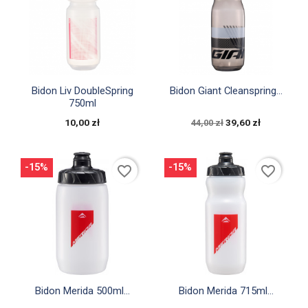


Szybki podgląd
Szybki podgląd
Bidon Liv DoubleSpring
Bidon Giant Cleanspring...
750ml
10,00 zł
39,60 zł
44,00 zł
-15%
-15%
favorite_border
favorite_border


Szybki podgląd
Szybki podgląd
Bidon Merida 500ml...
Bidon Merida 715ml...