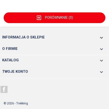
exit_to_app
PORÓWNANIE (
0
)
keyboard_arrow_down
INFORMACJA O SKLEPIE

O FIRMIE

KATALOG

TWOJE KONTO
Facebook
© 2026 - Trekking