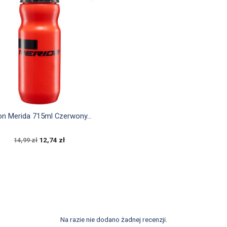

Szybki podgląd
on Merida 715ml Czerwony...
12,74 zł
14,99 zł
Na razie nie dodano żadnej recenzji.