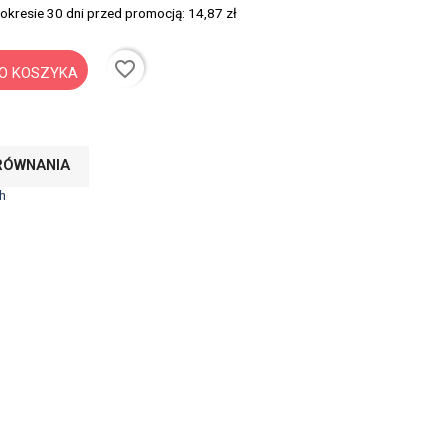
 okresie 30 dni przed promocją:
14,87 zł
favorite_border
O KOSZYKA
RÓWNANIA
h