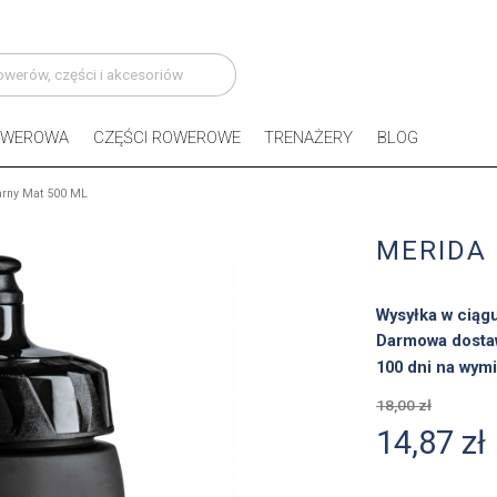
OWEROWA
CZĘŚCI ROWEROWE
TRENAŻERY
BLOG
arny Mat 500 ML
MERIDA 
Wysyłka w ciąg
Darmowa dosta
100 dni na wymi
18,00 zł
14,87 zł