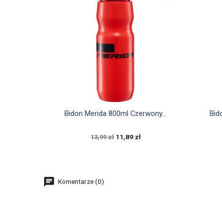

Szybki podgląd
Bidon Merida 800ml Czerwony...
Bid
11,89 zł
13,99 zł
Komentarze (0)