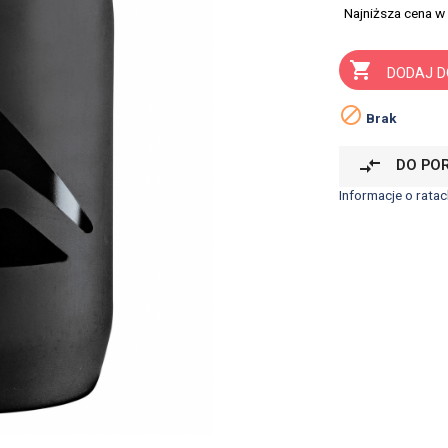
Najniższa cena w

DODAJ D

Brak
compare_arrows
DO PO
Informacje o ratac