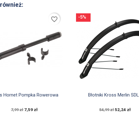
 również:
-5%
favorite_border


Szybki podgląd
Szybki podgląd
s Hornet Pompka Rowerowa
Błotniki Kross Merlin SDL.
7,59 zł
52,24 zł
7,99 zł
54,99 zł