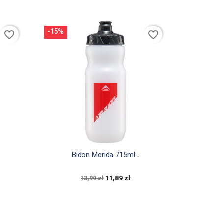
-15%
favorite_border
favorite_border

Szybki podgląd
Bidon Merida 715ml...
11,89 zł
13,99 zł