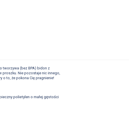
o tworzywa (bez BPA) bidon z
 proszku. Nie pozostaje nic innego,
 o to, że pokona Cię pragnienie!
eczny polietylen o małej gęstości