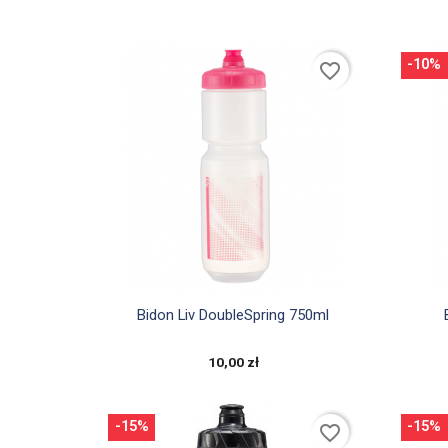
-10%
favorite_border

Szybki podgląd
Bidon Liv DoubleSpring 750ml
10,00 zł
-15%
-15%
favorite_border