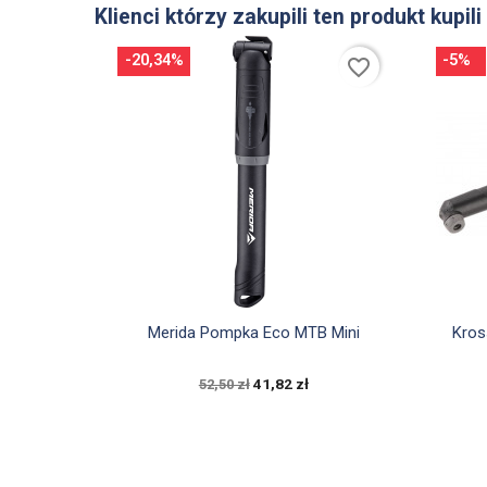
Klienci którzy zakupili ten produkt kupili
-20,34%
-5%
favorite_border

Szybki podgląd
Merida Pompka Eco MTB Mini
Kros
41,82 zł
52,50 zł