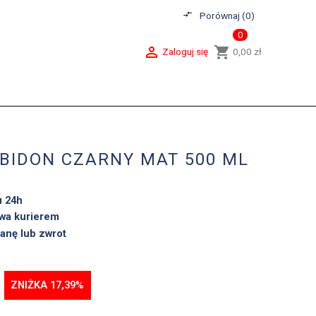
compare_arrows
Porównaj (
0
)
0

shopping_cart
Zaloguj się
0,00 zł
BIDON CZARNY MAT 500 ML
u 24h
wa kurierem
anę lub zwrot
ZNIŻKA 17,39%