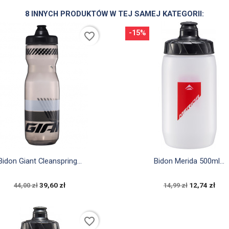
8 INNYCH PRODUKTÓW W TEJ SAMEJ KATEGORII:
-15%
favorite_border


Szybki podgląd
Szybki podgląd
Bidon Giant Cleanspring...
Bidon Merida 500ml...
39,60 zł
12,74 zł
44,00 zł
14,99 zł
favorite_border