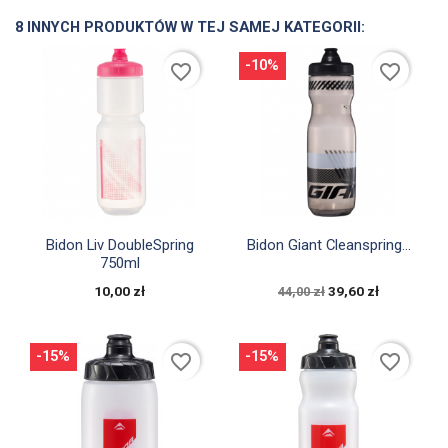
8 INNYCH PRODUKTÓW W TEJ SAMEJ KATEGORII:
-10%
favorite_border
favorite_border


Szybki podgląd
Szybki podgląd
Bidon Liv DoubleSpring
Bidon Giant Cleanspring...
750ml
10,00 zł
39,60 zł
44,00 zł
-15%
-15%
favorite_border
favorite_border