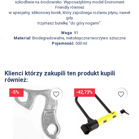
szkodliwie na środowisko. Wyposażyliśmy model Enviroment
Friendly również
w specjalny, silikonowy korek, który zapobiega rozlaniu płynu, nawet
gdy
trzymasz butelkę "do góry nogami".
Waga
: 91
Materiał
: Biodegradowalne, nietoksyczne tworzywo sztuczne
Pojemność
: 500 ml
Klienci którzy zakupili ten produkt kupili
również:
-5%
-42,73%
favorite_border
favorite_border