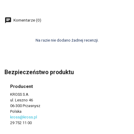
Komentarze (0)
Na razie nie dodano żadnej recenzji.
Bezpieczeństwo produktu
Producent
KROSS S.A.
ul. Leszno 46
06-300 Przasnysz
Polska
kross@kross.pl
29 752 11 00