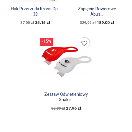


Szybki podgląd
Szybki podgląd
Hak Przerzutki Kross Dp-
Zapięcie Rowerowe
38
Abus...
35,15 zł
189,00 zł
37,00 zł
329,99 zł
-15%
favorite_border

Szybki podgląd
Zestaw Oświetleniowy
Snake...
27,96 zł
32,90 zł