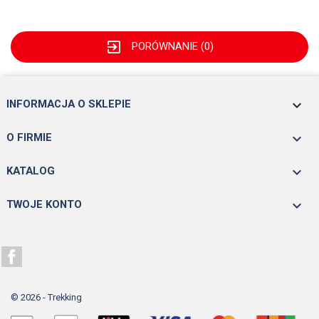
exit_to_app
PORÓWNANIE (
0
)
keyboard_arrow_down
INFORMACJA O SKLEPIE

O FIRMIE

KATALOG

TWOJE KONTO
Facebook
© 2026 - Trekking