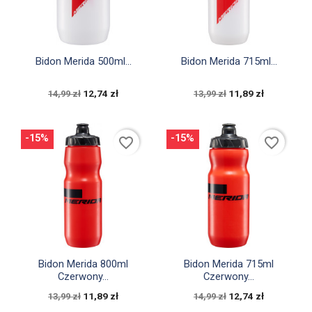


Szybki podgląd
Szybki podgląd
Bidon Merida 500ml...
Bidon Merida 715ml...
12,74 zł
11,89 zł
14,99 zł
13,99 zł
-15%
-15%
favorite_border
favorite_border


Szybki podgląd
Szybki podgląd
Bidon Merida 800ml
Bidon Merida 715ml
Czerwony...
Czerwony...
11,89 zł
12,74 zł
13,99 zł
14,99 zł