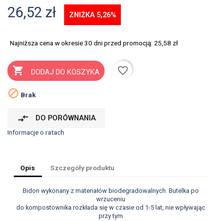
26,52 zł
ZNIŻKA 5,26%
Najniższa cena w okresie 30 dni przed promocją:
25,58 zł
favorite_border

DODAJ DO KOSZYKA

Brak
compare_arrows
DO PORÓWNANIA
Informacje o ratach
Opis
Szczegóły produktu
Bidon wykonany z materiałów biodegradowalnych. Butelka po
wrzuceniu
do kompostownika rozkłada się w czasie od 1-5 lat, nie wpływając
przy tym