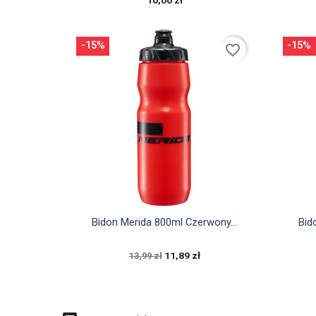
-15%
-15%
favorite_border

Szybki podgląd
Bidon Merida 800ml Czerwony...
Bid
11,89 zł
13,99 zł