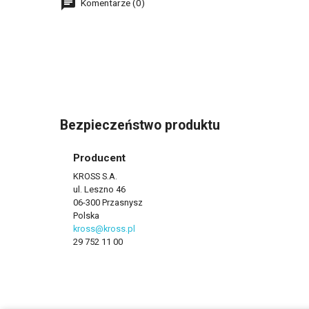
Komentarze (0)
Bezpieczeństwo produktu
Producent
KROSS S.A.
ul. Leszno 46
06-300 Przasnysz
Polska
kross@kross.pl
29 752 11 00