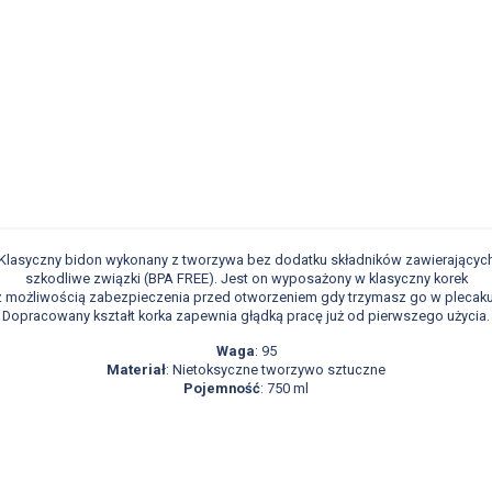
Klasyczny bidon wykonany z tworzywa bez dodatku składników zawierającyc
szkodliwe związki (BPA FREE). Jest on wyposażony w klasyczny korek
z możliwością zabezpieczenia przed otworzeniem gdy trzymasz go w plecaku
Dopracowany kształt korka zapewnia głądką pracę już od pierwszego użycia.
Waga
: 95
Materiał
: Nietoksyczne tworzywo sztuczne
Pojemność
: 750 ml