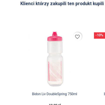
Klienci którzy zakupili ten produkt kupili
-10%
favorite_border

Szybki podgląd
Bidon Liv DoubleSpring 750ml
10,00 zł