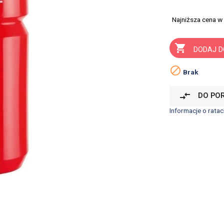
Najniższa cena w

DODAJ D

Brak
compare_arrows
DO PO
Informacje o ratac