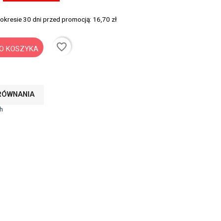
 okresie 30 dni przed promocją:
16,70 zł
favorite_border
O KOSZYKA
RÓWNANIA
h