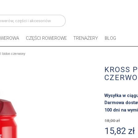
OWEROWA
CZĘŚCI ROWEROWE
TRENAŻERY
BLOG
l bidon czerwony
KROSS P
CZERWO
Wysyłka w ciąg
Darmowa dosta
100 dni na wymi
18,00 zł
15,82 zł