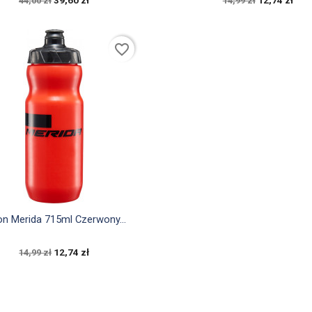
44,00 zł
14,99 zł
favorite_border

Szybki podgląd
on Merida 715ml Czerwony...
12,74 zł
14,99 zł