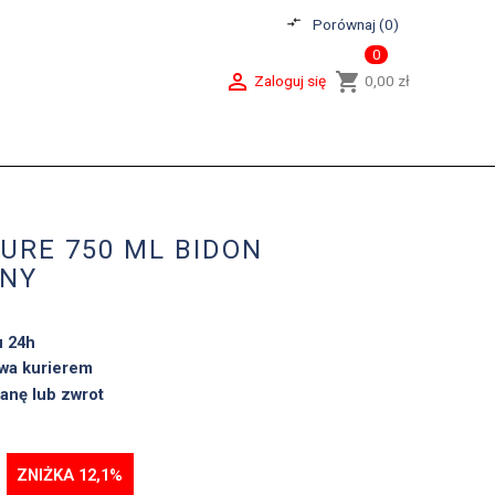
compare_arrows
Porównaj (
0
)
0

shopping_cart
Zaloguj się
0,00 zł
URE 750 ML BIDON
NY
u 24h
wa kurierem
anę lub zwrot
ZNIŻKA 12,1%