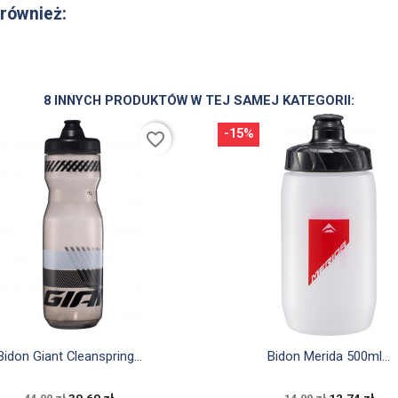
 również:
8 INNYCH PRODUKTÓW W TEJ SAMEJ KATEGORII:
-15%
favorite_border


Szybki podgląd
Szybki podgląd
Bidon Giant Cleanspring...
Bidon Merida 500ml...
39,60 zł
12,74 zł