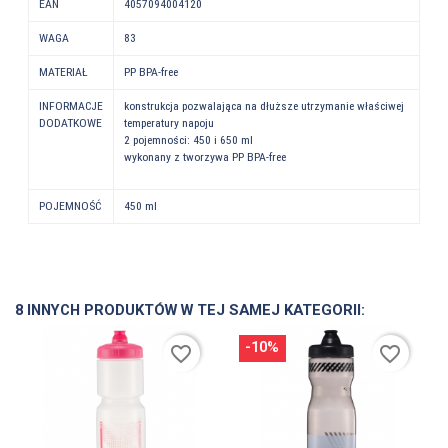
EAN
4057094004120
WAGA
83
MATERIAŁ
PP BPA-free
INFORMACJE
konstrukcja pozwalająca na dłuższe utrzymanie właściwej
DODATKOWE
temperatury napoju
2 pojemności: 450 i 650 ml
wykonany z tworzywa PP BPA-free
POJEMNOŚĆ
450 ml
8 INNYCH PRODUKTÓW W TEJ SAMEJ KATEGORII:
-10%
favorite_border
favorite_border