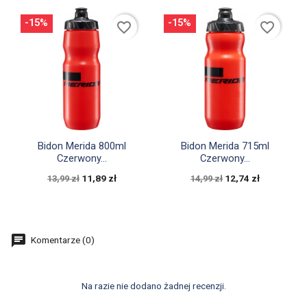
-15%
-15%
favorite_border
favorite_border


Szybki podgląd
Szybki podgląd
Bidon Merida 800ml
Bidon Merida 715ml
Czerwony...
Czerwony...
11,89 zł
12,74 zł
13,99 zł
14,99 zł
Komentarze (0)
Na razie nie dodano żadnej recenzji.