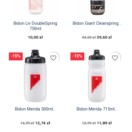


Szybki podgląd
Szybki podgląd
Bidon Liv DoubleSpring
Bidon Giant Cleanspring...
750ml
10,00 zł
39,60 zł
44,00 zł
-15%
-15%
favorite_border
favorite_border


Szybki podgląd
Szybki podgląd
Bidon Merida 500ml...
Bidon Merida 715ml...
12,74 zł
11,89 zł
14,99 zł
13,99 zł