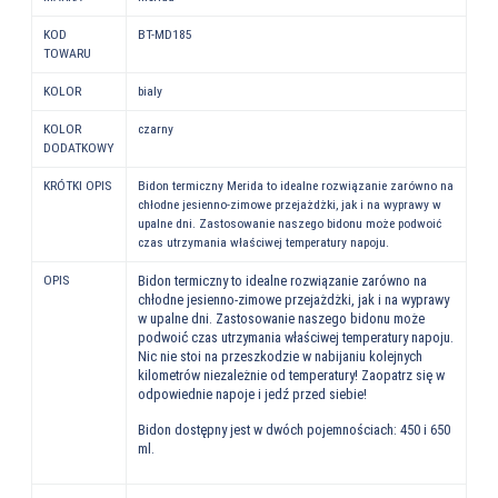
KOD
BT-MD185
TOWARU
KOLOR
bialy
KOLOR
czarny
DODATKOWY
KRÓTKI OPIS
Bidon termiczny Merida to idealne rozwiązanie zarówno na
chłodne jesienno-zimowe przejażdżki, jak i na wyprawy w
upalne dni. Zastosowanie naszego bidonu może podwoić
czas utrzymania właściwej temperatury napoju.
OPIS
Bidon termiczny to idealne rozwiązanie zarówno na
chłodne jesienno-zimowe przejażdżki, jak i na wyprawy
w upalne dni. Zastosowanie naszego bidonu może
podwoić czas utrzymania właściwej temperatury napoju.
Nic nie stoi na przeszkodzie w nabijaniu kolejnych
kilometrów niezależnie od temperatury! Zaopatrz się w
odpowiednie napoje i jedź przed siebie!
Bidon dostępny jest w dwóch pojemnościach: 450 i 650
ml.