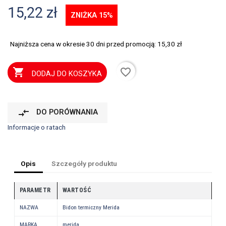
15,22 zł
ZNIŻKA 15%
Najniższa cena w okresie 30 dni przed promocją:
15,30 zł
favorite_border

DODAJ DO KOSZYKA
compare_arrows
DO PORÓWNANIA
Informacje o ratach
Opis
Szczegóły produktu
PARAMETR
WARTOŚĆ
NAZWA
Bidon termiczny Merida
MARKA
merida