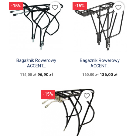
-15%
-15%
favorite_border
favorite_border


Szybki podgląd
Szybki podgląd
Bagażnik Rowerowy
Bagażnik Rowerowy
ACCENT...
ACCENT...
96,90 zł
136,00 zł
114,00 zł
160,00 zł
-15%
favorite_border