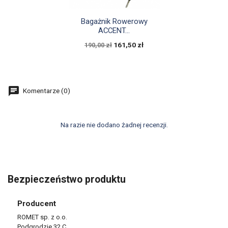

Szybki podgląd
Bagażnik Rowerowy
ACCENT...
161,50 zł
190,00 zł
Komentarze (0)
Na razie nie dodano żadnej recenzji.
Bezpieczeństwo produktu
Producent
ROMET sp. z o.o.
Podgrodzie 32 C