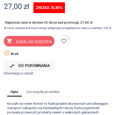
27,00 zł
ZNIŻKA 35,85%
Najniższa cena w okresie 30 dni przed promocją:
27,00 zł
W cenie zawarty jest koszt usługi wstępnego przygotowania roweru o wartości 100 zł
favorite_border

DODAJ DO KOSZYKA

Brak
compare_arrows
DO PORÓWNANIA
Informacje o ratach
Opis
Szczegóły produktu
Koszyk na rower Romet to funkcjonalne akcesorium umożliwiające
transport zakupów czy niezbędnych rzeczy. Duża pojemność
pozwala przewozić produkty nawet o większych gabarytach.