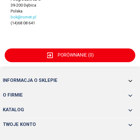
39-200 Dębica
Polska
bok@romet.pl
(14)68 08 641
exit_to_app
PORÓWNANIE (
0
)
keyboard_arrow_down
INFORMACJA O SKLEPIE

O FIRMIE

KATALOG

TWOJE KONTO