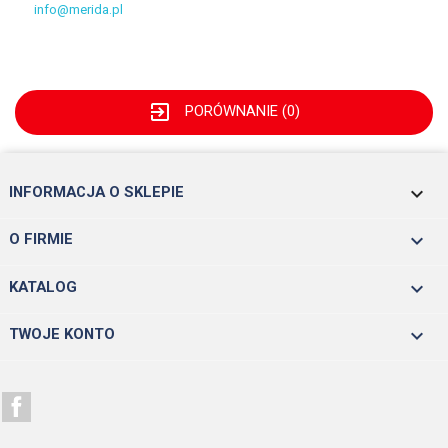
info@merida.pl
exit_to_app
PORÓWNANIE (
0
)
keyboard_arrow_down
INFORMACJA O SKLEPIE

O FIRMIE

KATALOG

TWOJE KONTO
Facebook