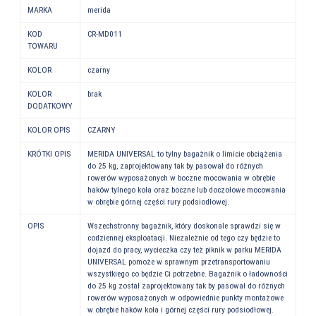
MARKA
merida
KOD
CR-MD011
TOWARU
KOLOR
czarny
KOLOR
brak
DODATKOWY
KOLOR OPIS
CZARNY
KRÓTKI OPIS
MERIDA UNIVERSAL to tylny bagażnik o limicie obciążenia
do 25 kg, zaprojektowany tak by pasował do różnych
rowerów wyposażonych w boczne mocowania w obrębie
haków tylnego koła oraz boczne lub doczołowe mocowania
w obrębie górnej części rury podsiodłowej.
OPIS
Wszechstronny bagażnik, który doskonale sprawdzi się w
codziennej eksploatacji. Niezależnie od tego czy będzie to
dojazd do pracy, wycieczka czy też piknik w parku MERIDA
UNIVERSAL pomoże w sprawnym przetransportowaniu
wszystkiego co będzie Ci potrzebne. Bagażnik o ładowności
do 25 kg został zaprojektowany tak by pasował do różnych
rowerów wyposażonych w odpowiednie punkty montażowe
w obrębie haków koła i górnej części rury podsiodłowej.