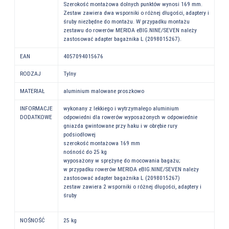
Szerokość montażowa dolnych punktów wynosi 169 mm.
Zestaw zawiera dwa wsporniki o różnej długości, adaptery i
śruby niezbędne do montażu. W przypadku montażu
zestawu do rowerów MERIDA eBIG.NINE/SEVEN należy
zastosować adapter bagażnika L (2098015267).
EAN
4057094015676
RODZAJ
Tylny
MATERIAŁ
aluminium malowane proszkowo
INFORMACJE
wykonany z lekkiego i wytrzymałego aluminium
DODATKOWE
odpowiedni dla rowerów wyposażonych w odpowiednie
gniazda gwintowane przy haku i w obrębie rury
podsiodłowej
szerokość montażowa 169 mm
nośność do 25 kg
wyposażony w sprężynę do mocowania bagażu;
w przypadku rowerów MERIDA eBIG.NINE/SEVEN należy
zastosować adapter bagażnika L (2098015267)
zestaw zawiera 2 wsporniki o różnej długości, adaptery i
śruby
NOŚNOŚĆ
25 kg