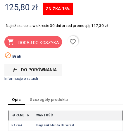
125,80 zł
ZNIŻKA 15%
Najniższa cena w okresie 30 dni przed promocją:
117,30 zł
favorite_border

DODAJ DO KOSZYKA

Brak
compare_arrows
DO PORÓWNANIA
Informacje o ratach
Opis
Szczegóły produktu
PARAMETR
WARTOŚĆ
NAZWA
Bagażnik Merida Universal