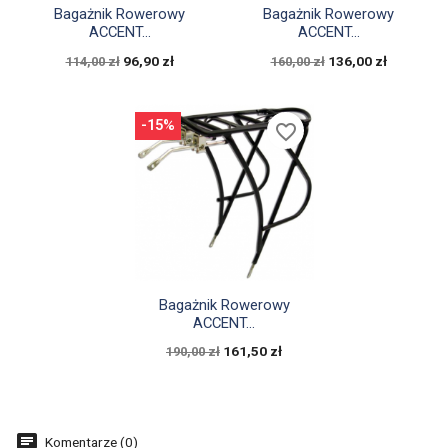


Szybki podgląd
Szybki podgląd
Bagażnik Rowerowy
Bagażnik Rowerowy
ACCENT...
ACCENT...
96,90 zł
136,00 zł
114,00 zł
160,00 zł
-15%
favorite_border

Szybki podgląd
Bagażnik Rowerowy
ACCENT...
161,50 zł
190,00 zł
Komentarze (0)