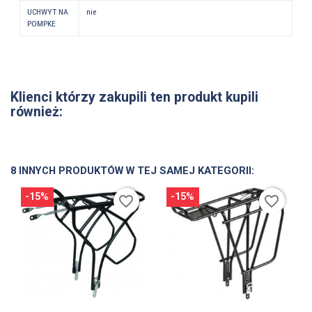
UCHWYT NA
nie
POMPKE
Klienci którzy zakupili ten produkt kupili
również:
8 INNYCH PRODUKTÓW W TEJ SAMEJ KATEGORII:
-15%
-15%
favorite_border
favorite_border