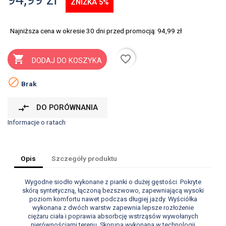
ZNIŻKA 5%
Najniższa cena w okresie 30 dni przed promocją:
94,99 zł
favorite_border

DODAJ DO KOSZYKA

Brak
compare_arrows
DO PORÓWNANIA
Informacje o ratach
Opis
Szczegóły produktu
Wygodne siodło wykonane z pianki o dużej gęstości. Pokryte
skórą syntetyczną, łączoną bezszwowo, zapewniającą wysoki
poziom komfortu nawet podczas długiej jazdy. Wyściółka
wykonana z dwóch warstw zapewnia lepsze rozłożenie
ciężaru ciała i poprawia absorbcję wstrząsów wywołanych
nierównościami terenu. Skorupa wykonana w technologii