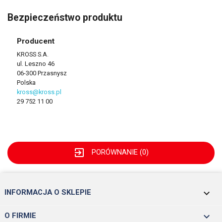
Bezpieczeństwo produktu
Producent
KROSS S.A.
ul. Leszno 46
06-300 Przasnysz
Polska
kross@kross.pl
29 752 11 00
exit_to_app
PORÓWNANIE (
0
)
keyboard_arrow_down
INFORMACJA O SKLEPIE

O FIRMIE