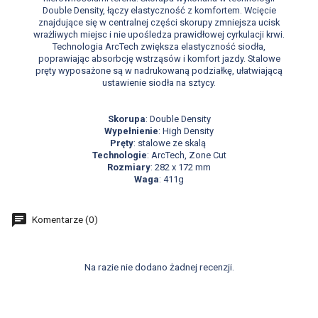
Double Density, łączy elastyczność z komfortem. Wcięcie
znajdujące się w centralnej części skorupy zmniejsza ucisk
wrażliwych miejsc i nie upośledza prawidłowej cyrkulacji krwi.
Technologia ArcTech zwiększa elastyczność siodła,
poprawiając absorbcję wstrząsów i komfort jazdy. Stalowe
pręty wyposażone są w nadrukowaną podziałkę, ułatwiającą
ustawienie siodła na sztycy.
Skorupa
: Double Density
Wypełnienie
: High Density
Pręty
: stalowe ze skalą
Technologie
: ArcTech, Zone Cut
Rozmiary
: 282 x 172 mm
Waga
: 411g
Komentarze (0)
Na razie nie dodano żadnej recenzji.