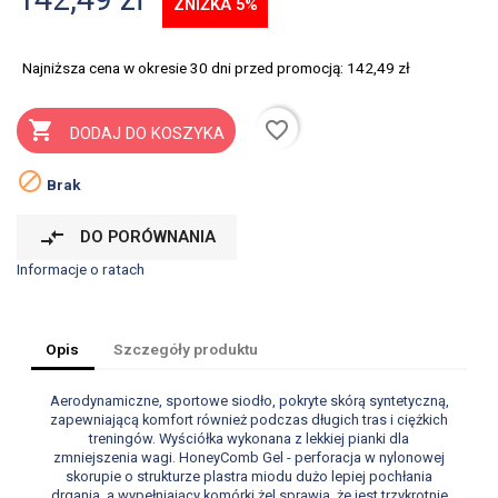
ZNIŻKA 5%
Najniższa cena w okresie 30 dni przed promocją:
142,49 zł
favorite_border

DODAJ DO KOSZYKA

Brak
compare_arrows
DO PORÓWNANIA
Informacje o ratach
Opis
Szczegóły produktu
Aerodynamiczne, sportowe siodło, pokryte skórą syntetyczną,
zapewniającą komfort również podczas długich tras i ciężkich
treningów. Wyściółka wykonana z lekkiej pianki dla
zmniejszenia wagi. HoneyComb Gel - perforacja w nylonowej
skorupie o strukturze plastra miodu dużo lepiej pochłania
drgania, a wypełniający komórki żel sprawia, że jest trzykrotnie