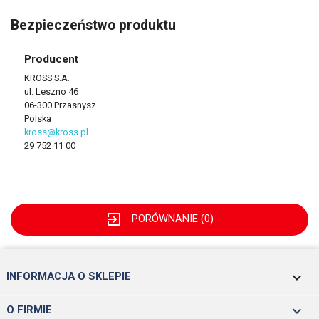
Bezpieczeństwo produktu
Producent
KROSS S.A.
ul. Leszno 46
06-300 Przasnysz
Polska
kross@kross.pl
29 752 11 00
exit_to_app
PORÓWNANIE (
0
)
keyboard_arrow_down
INFORMACJA O SKLEPIE

O FIRMIE