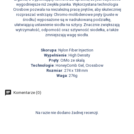
wygodniejsze niż zwykła pianka. Wykorzystana technologia
Crosbow pozwala na niezależną pracę prętów, aby skuteczniej
rozpraszać wstrząsy. Chromo-molibdenowe pręty (puste w
środku) wyposażone są w nadrukowaną podziałkę,
ułatwiającą ustawienie siodła na sztycy. Znacznie zwiększają
wytrzymałość, odporność oraz sztywność siodełka, a także
zmniejszają wagę siodła.
Skorupa
: Nylon Fiber Injection
Wypełnienie
: High Density
Pręty
: CrMo ze skalą
Technologie
: HoneyComb Gel, Crossbow
Rozmiar
: 274 x 138 mm
Waga
: 276g
Komentarze (0)
Na razie nie dodano żadnej recenzji.