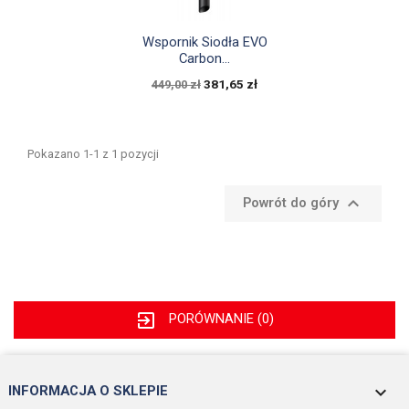

Szybki podgląd
Wspornik Siodła EVO
Carbon...
381,65 zł
449,00 zł
Pokazano 1-1 z 1 pozycji

Powrót do góry
exit_to_app
PORÓWNANIE (
0
)
keyboard_arrow_down
INFORMACJA O SKLEPIE