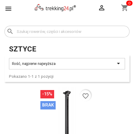
0

shopping_cart

search
SZTYCE

Ilość, najpierw najwyższa
Pokazano 1-1 z 1 pozycji
-15%
favorite_border
BRAK