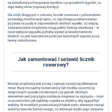
na świadome porównywanie wyników z poprzednich tygodni, co
daje realny obraz poprawy kondycji.
Dla osób dbających o zdrowie, liczniki rowerowe z pulsometrem
pozwalają monitorować tętno, co zapobiega przetrenowaniu i
pozwala na jazdę w odpowiednich strefach wysiłku. Co więcej,
zaawansowane urządzenia mogą pełnić funkcję ratunkową – w
razie wykrycia wypadku potrafią wysłać powiadomienie do
bliskich, co jest nieocenione podczas samotnych wypraw poza
tereny zabudowane.
Jak zamontować i ustawić licznik
rowerowy?
Montaż urządzenia jest prosty i zajmuje zazwyczaj kilkanaście
minut. Bazę mocujemy na kierownicy lub mostku za pomocą
dołączonych opasek zaciskowych czy gumek. Istotnym
elementem jest precyzyjna instalacja magnesu na szprysze – musi
on przechodzić jak najbliżej czujnika na widelcu, aby sygnał był
stabilny. W modelach przewodowych kabel warto starannie owinąć
wokół przewodu hamulcowego, co eliminuje ryzyko jego zerwania