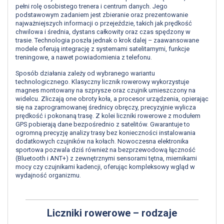
pełni rolę osobistego trenera i centrum danych. Jego
podstawowym zadaniem jest zbieranie oraz prezentowanie
najważniejszych informacji o przejeździe, takich jak prędkość
chwilowa i średnia, dystans całkowity oraz czas spędzony w
trasie. Technologia poszła jednak o krok dalej – zaawansowane
modele oferują integrację z systemami satelitarnymi, funkcje
treningowe, a nawet powiadomienia z telefonu.
Sposób działania zależy od wybranego wariantu
technologicznego. Klasyczny licznik rowerowy wykorzystuje
magnes montowany na szprysze oraz czujnik umieszczony na
widelcu. Zliczają one obroty koła, a procesor urządzenia, opierając
się na zaprogramowanej średnicy obręczy, precyzyjnie wylicza
prędkość i pokonaną trasę. Z kolei liczniki rowerowe z modułem
GPS pobierają dane bezpośrednio z satelitów. Gwarantuje to
ogromną precyzję analizy trasy bez konieczności instalowania
dodatkowych czujników na kołach. Nowoczesna elektronika
sportowa pozwala dziś również na bezprzewodową łączność
(Bluetooth i ANT+) z zewnętrznymi sensorami tętna, miernikami
mocy czy czujnikami kadencji, oferując kompleksowy wgląd w
wydajność organizmu.
Liczniki rowerowe – rodzaje