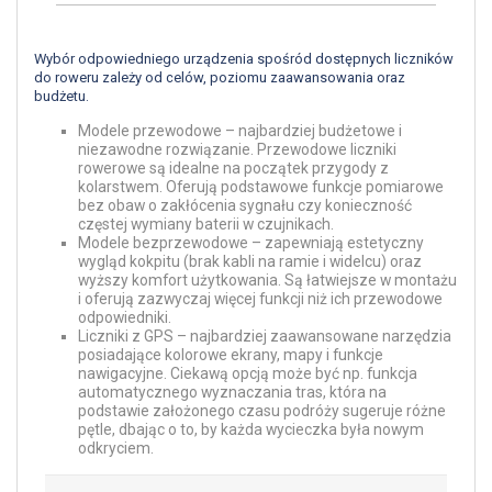
Wybór odpowiedniego urządzenia spośród dostępnych liczników
do roweru zależy od celów, poziomu zaawansowania oraz
budżetu.
Modele przewodowe – najbardziej budżetowe i
niezawodne rozwiązanie. Przewodowe liczniki
rowerowe są idealne na początek przygody z
kolarstwem. Oferują podstawowe funkcje pomiarowe
bez obaw o zakłócenia sygnału czy konieczność
częstej wymiany baterii w czujnikach.
Modele bezprzewodowe – zapewniają estetyczny
wygląd kokpitu (brak kabli na ramie i widelcu) oraz
wyższy komfort użytkowania. Są łatwiejsze w montażu
i oferują zazwyczaj więcej funkcji niż ich przewodowe
odpowiedniki.
Liczniki z GPS – najbardziej zaawansowane narzędzia
posiadające kolorowe ekrany, mapy i funkcje
nawigacyjne. Ciekawą opcją może być np. funkcja
automatycznego wyznaczania tras, która na
podstawie założonego czasu podróży sugeruje różne
pętle, dbając o to, by każda wycieczka była nowym
odkryciem.