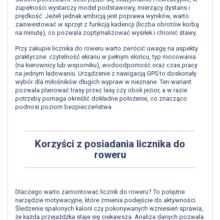
zupełności wystarczy model podstawowy, mierzący dystans i
prędkość. Jeżeli jednak ambicją jest poprawa wyników, warto
zainwestować w sprzęt z funkcją kadencji (liczba obrotów korbą
na minutę), co pozwala zoptymalizować wysiłek i chronić stawy.
Przy zakupie licznika do roweru warto zwrócić uwagę na aspekty
praktyczne: czytelność ekranu w pełnym słońcu, typ mocowania
(na kierownicy lub wsporniku), wodoodporność oraz czas pracy
na jednym ładowaniu. Urządzenie z nawigacją GPS to doskonały
wybór dla miłośników długich wypraw w nieznane. Ten wariant
pozwala planować trasy przez lasy czy obok jezior, a w razie
potrzeby pomaga określić dokładne położenie, co znacząco
podnosi poziom bezpieczeństwa.
Korzyści z posiadania licznika do
roweru
Dlaczego warto zamontować licznik do roweru? To potężne
narzędzie motywacyjne, które zmienia podejście do aktywności.
Śledzenie spalonych kalorii czy pokonywanych wzniesień sprawia,
że każda przejażdżka staje się ciekawsza. Analiza danych pozwala