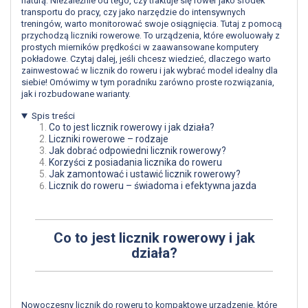
naturą. Niezależnie od tego, czy traktuje się rower jako środek
transportu do pracy, czy jako narzędzie do intensywnych
treningów, warto monitorować swoje osiągnięcia. Tutaj z pomocą
przychodzą liczniki rowerowe. To urządzenia, które ewoluowały z
prostych mierników prędkości w zaawansowane komputery
pokładowe. Czytaj dalej, jeśli chcesz wiedzieć, dlaczego warto
zainwestować w licznik do roweru i jak wybrać model idealny dla
siebie! Omówimy w tym poradniku zarówno proste rozwiązania,
jak i rozbudowane warianty.
Spis treści
Co to jest licznik rowerowy i jak działa?
Liczniki rowerowe – rodzaje
Jak dobrać odpowiedni licznik rowerowy?
Korzyści z posiadania licznika do roweru
Jak zamontować i ustawić licznik rowerowy?
Licznik do roweru – świadoma i efektywna jazda
Co to jest licznik rowerowy i jak
działa?
Nowoczesny licznik do roweru to kompaktowe urządzenie, które