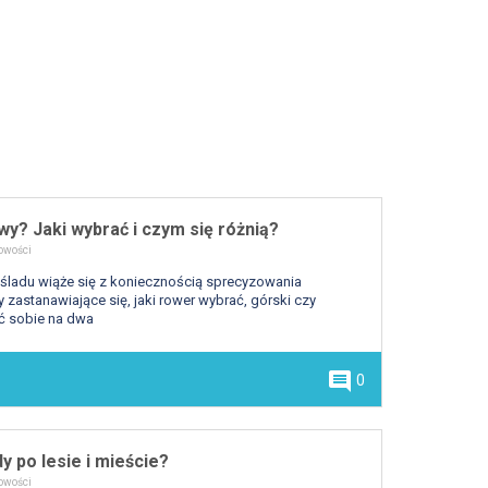
y? Jaki wybrać i czym się różnią?
owości
śladu wiąże się z koniecznością sprecyzowania
zastanawiające się, jaki rower wybrać, górski czy
ć sobie na dwa
comment
0
y po lesie i mieście?
owości