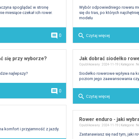
zaczyna spoglądać w stronę
Wybór odpowiedniego roweru mu
nie miesiące czekał ich rower.
się do tras, po których najchętn
modelu
comment
search
Czytaj więcej
0
ć się przy wyborze?
Jak dobrać siodełko ro
Opublikowany : 2024-11-19 | Kategorie :
N
będzie najlepszy?
Siodełko rowerowe wpływa na kom
poziom jego zaawansowania czy s
comment
0
search
Czytaj więcej
Rower enduro - jaki wyb
Opublikowany : 2024-11-19 | Kategorie :
N
 komfort i przyjemność z jazdy.
Zastanawiasz się nad tym, jaki 