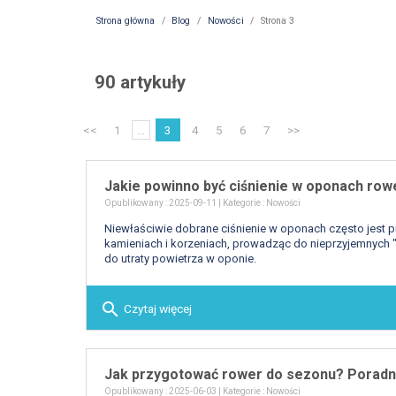
Strona główna
Blog
Nowości
Strona 3
90 artykuły
<<
1
...
3
4
5
6
7
>>
Jakie powinno być ciśnienie w oponach ro
Opublikowany : 2025-09-11 | Kategorie :
Nowości
Niewłaściwie dobrane ciśnienie w oponach często jest pr
kamieniach i korzeniach, prowadząc do nieprzyjemnych "
do utraty powietrza w oponie.
search
Czytaj więcej
Jak przygotować rower do sezonu? Poradn
Opublikowany : 2025-06-03 | Kategorie :
Nowości