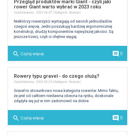
Przegląd produktów marki Giant - czyli jaki
rower Giant warto wybrać w 2023 roku
Opublikowany : 2023-04-07 | Kategorie :
Nowości
Niektórzy rowerzyści wymagają od swoich jednośladów
czegoś więcej. Jedni poszukują bardziej ergonomicznej
konstrukcji, drudzy komponentów najwyższej jakości. Są
jeszcze trzeci, czyli ci chętnie sięgaj
search
comment
Czytaj więcej
0
Rowery typu gravel - do czego służą?
Opublikowany : 2023-02-23 | Kategorie :
Nowości
Gravel to stosunkowo nowa kategoria rowerów. Mimo faktu,
że jest od całkiem niedawna obecna na rynku, doskonale
zdążyła się już w nim zadomowić na dobre.
search
comment
Czytaj więcej
0