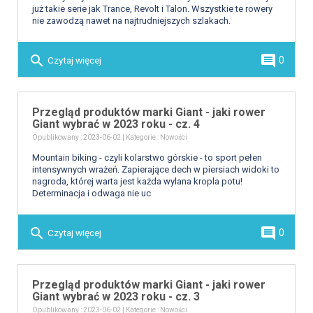
już takie serie jak Trance, Revolt i Talon. Wszystkie te rowery
nie zawodzą nawet na najtrudniejszych szlakach.
search
comment
Czytaj więcej
0
Przegląd produktów marki Giant - jaki rower
Giant wybrać w 2023 roku - cz. 4
Opublikowany : 2023-06-02 | Kategorie :
Nowości
Mountain biking - czyli kolarstwo górskie - to sport pełen
intensywnych wrażeń. Zapierające dech w piersiach widoki to
nagroda, której warta jest każda wylana kropla potu!
Determinacja i odwaga nie uc
search
comment
Czytaj więcej
0
Przegląd produktów marki Giant - jaki rower
Giant wybrać w 2023 roku - cz. 3
Opublikowany : 2023-06-02 | Kategorie :
Nowości