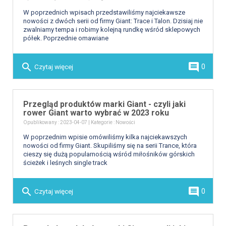
W poprzednich wpisach przedstawiliśmy najciekawsze
nowości z dwóch serii od firmy Giant: Trace i Talon. Dzisiaj nie
zwalniamy tempa i robimy kolejną rundkę wśród sklepowych
półek. Poprzednie omawiane
search
comment
Czytaj więcej
0
Przegląd produktów marki Giant - czyli jaki
rower Giant warto wybrać w 2023 roku
Opublikowany : 2023-04-07 | Kategorie :
Nowości
W poprzednim wpisie omówiliśmy kilka najciekawszych
nowości od firmy Giant. Skupiliśmy się na serii Trance, która
cieszy się dużą popularnością wśród miłośników górskich
ścieżek i leśnych single track
search
comment
Czytaj więcej
0