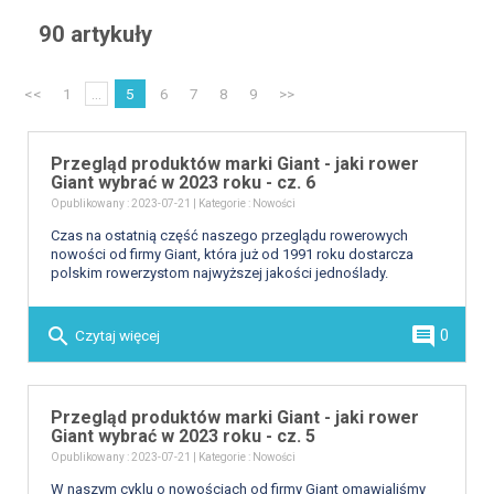
90 artykuły
<<
1
...
5
6
7
8
9
>>
Przegląd produktów marki Giant - jaki rower
Giant wybrać w 2023 roku - cz. 6
Opublikowany : 2023-07-21 | Kategorie :
Nowości
Czas na ostatnią część naszego przeglądu rowerowych
nowości od firmy Giant, która już od 1991 roku dostarcza
polskim rowerzystom najwyższej jakości jednoślady.
search
comment
Czytaj więcej
0
Przegląd produktów marki Giant - jaki rower
Giant wybrać w 2023 roku - cz. 5
Opublikowany : 2023-07-21 | Kategorie :
Nowości
W naszym cyklu o nowościach od firmy Giant omawialiśmy