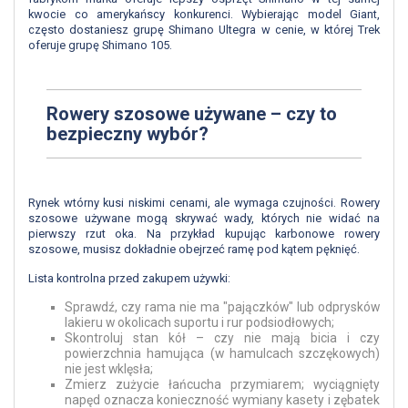
kwocie co amerykańscy konkurenci. Wybierając model Giant,
często dostaniesz grupę Shimano Ultegra w cenie, w której Trek
oferuje grupę Shimano 105.
Rowery szosowe używane – czy to
bezpieczny wybór?
Rynek wtórny kusi niskimi cenami, ale wymaga czujności. Rowery
szosowe używane mogą skrywać wady, których nie widać na
pierwszy rzut oka. Na przykład kupując karbonowe rowery
szosowe, musisz dokładnie obejrzeć ramę pod kątem pęknięć.
Lista kontrolna przed zakupem używki:
Sprawdź, czy rama nie ma "pajączków" lub odprysków
lakieru w okolicach suportu i rur podsiodłowych;
Skontroluj stan kół – czy nie mają bicia i czy
powierzchnia hamująca (w hamulcach szczękowych)
nie jest wklęsła;
Zmierz zużycie łańcucha przymiarem; wyciągnięty
napęd oznacza konieczność wymiany kasety i zębatek