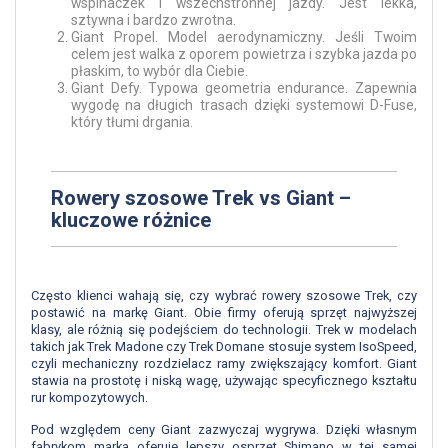
wspinaczek i wszechstronnej jazdy. Jest lekka,
sztywna i bardzo zwrotna.
Giant Propel. Model aerodynamiczny. Jeśli Twoim
celem jest walka z oporem powietrza i szybka jazda po
płaskim, to wybór dla Ciebie.
Giant Defy. Typowa geometria endurance. Zapewnia
wygodę na długich trasach dzięki systemowi D-Fuse,
który tłumi drgania.
Rowery szosowe Trek vs Giant –
kluczowe różnice
Często klienci wahają się, czy wybrać rowery szosowe Trek, czy
postawić na markę Giant. Obie firmy oferują sprzęt najwyższej
klasy, ale różnią się podejściem do technologii. Trek w modelach
takich jak Trek Madone czy Trek Domane stosuje system IsoSpeed,
czyli mechaniczny rozdzielacz ramy zwiększający komfort. Giant
stawia na prostotę i niską wagę, używając specyficznego kształtu
rur kompozytowych.
Pod względem ceny Giant zazwyczaj wygrywa. Dzięki własnym
fabrykom marka oferuje lepszy osprzęt Shimano w tej samej