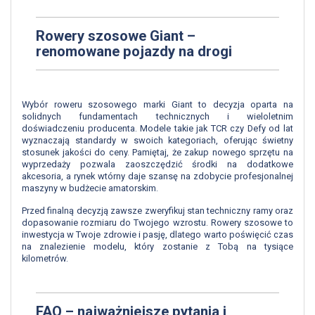
Rowery szosowe Giant –
renomowane pojazdy na drogi
Wybór roweru szosowego marki Giant to decyzja oparta na
solidnych fundamentach technicznych i wieloletnim
doświadczeniu producenta. Modele takie jak TCR czy Defy od lat
wyznaczają standardy w swoich kategoriach, oferując świetny
stosunek jakości do ceny. Pamiętaj, że zakup nowego sprzętu na
wyprzedaży pozwala zaoszczędzić środki na dodatkowe
akcesoria, a rynek wtórny daje szansę na zdobycie profesjonalnej
maszyny w budżecie amatorskim.
Przed finalną decyzją zawsze zweryfikuj stan techniczny ramy oraz
dopasowanie rozmiaru do Twojego wzrostu. Rowery szosowe to
inwestycja w Twoje zdrowie i pasję, dlatego warto poświęcić czas
na znalezienie modelu, który zostanie z Tobą na tysiące
kilometrów.
FAQ – najważniejsze pytania i