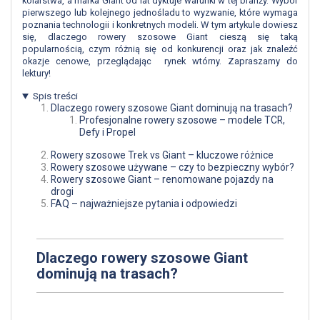
kolarstwa, a marka Giant od lat dyktuje warunki w tej branży. Wybór
pierwszego lub kolejnego jednośladu to wyzwanie, które wymaga
poznania technologii i konkretnych modeli. W tym artykule dowiesz
się, dlaczego rowery szosowe Giant cieszą się taką
popularnością, czym różnią się od konkurencji oraz jak znaleźć
okazje cenowe, przeglądając rynek wtórny. Zapraszamy do
lektury!
Spis treści
Dlaczego rowery szosowe Giant dominują na trasach?
Profesjonalne rowery szosowe – modele TCR,
Defy i Propel
Rowery szosowe Trek vs Giant – kluczowe różnice
Rowery szosowe używane – czy to bezpieczny wybór?
Rowery szosowe Giant – renomowane pojazdy na
drogi
FAQ – najważniejsze pytania i odpowiedzi
Dlaczego rowery szosowe Giant
dominują na trasach?