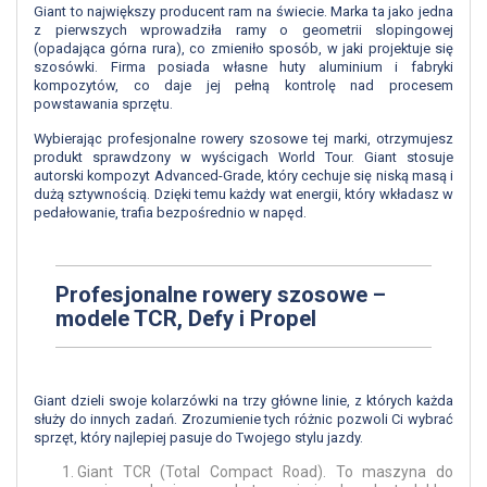
Giant to największy producent ram na świecie. Marka ta jako jedna
z pierwszych wprowadziła ramy o geometrii slopingowej
(opadająca górna rura), co zmieniło sposób, w jaki projektuje się
szosówki. Firma posiada własne huty aluminium i fabryki
kompozytów, co daje jej pełną kontrolę nad procesem
powstawania sprzętu.
Wybierając profesjonalne rowery szosowe tej marki, otrzymujesz
produkt sprawdzony w wyścigach World Tour. Giant stosuje
autorski kompozyt Advanced-Grade, który cechuje się niską masą i
dużą sztywnością. Dzięki temu każdy wat energii, który wkładasz w
pedałowanie, trafia bezpośrednio w napęd.
Profesjonalne rowery szosowe –
modele TCR, Defy i Propel
Giant dzieli swoje kolarzówki na trzy główne linie, z których każda
służy do innych zadań. Zrozumienie tych różnic pozwoli Ci wybrać
sprzęt, który najlepiej pasuje do Twojego stylu jazdy.
Giant TCR (Total Compact Road). To maszyna do