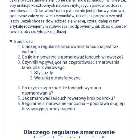
cyklistów zastanawia się, co ile km smarować łańcuch w rowerze,
aby uniknąć kosztownych napraw i irytujących pisków podczas
pedałowania. Odpowiedź na to pytanie nie jest jednowymiarowa,
ponieważ zależy od wielu czynników, takich jak pogoda czy styl
jazdy. Jeżeli chcesz dowiedzieć się więcej, czytaj dalej! W tym
artykule rozwiejemy wątpliwości i podpowiemy, jak dbać o „serce”
roweru, aby służyło jak najdłużej.
Spis treści
Dlaczego regularne smarowanie łańcucha jest tak
ważne?
Co ile km powinno się smarować łańcuch w rowerze?
Czynniki wpływające na częstotliwość smarowania
łańcucha rowerowego
Styl jazdy
Warunki atmosferyczne
Po czym rozpoznać, że łańcuch wymaga
nasmarowania?
Jak smarować łańcuch rowerowy krok po kroku?
Regularne smarowanie łańcucha – podstawa długiej i
bezawaryjnej pracy napędu
Dlaczego regularne smarowanie