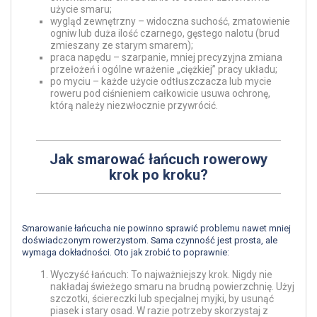
użycie smaru;
wygląd zewnętrzny – widoczna suchość, zmatowienie
ogniw lub duża ilość czarnego, gęstego nalotu (brud
zmieszany ze starym smarem);
praca napędu – szarpanie, mniej precyzyjna zmiana
przełożeń i ogólne wrażenie „ciężkiej” pracy układu;
po myciu – każde użycie odtłuszczacza lub mycie
roweru pod ciśnieniem całkowicie usuwa ochronę,
którą należy niezwłocznie przywrócić.
Jak smarować łańcuch rowerowy
krok po kroku?
Smarowanie łańcucha nie powinno sprawić problemu nawet mniej
doświadczonym rowerzystom. Sama czynność jest prosta, ale
wymaga dokładności. Oto jak zrobić to poprawnie:
Wyczyść łańcuch: To najważniejszy krok. Nigdy nie
nakładaj świeżego smaru na brudną powierzchnię. Użyj
szczotki, ściereczki lub specjalnej myjki, by usunąć
piasek i stary osad. W razie potrzeby skorzystaj z