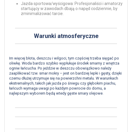
Jazda sportowa/wyścigowa: Profesjonaliści i amatorzy
startujący w zawodach dbają o napęd codziennie, by
zminimalizować tarcie.
Warunki atmosferyczne
Im więcej błota, deszczu i wilgoci, tym częściej trzeba sięgać po
oliwkę. Woda bardzo szybko wypłukuje środek smarny z wnętrza
ogniw łańcucha. Po jeździe w deszczu obowiązkowo należy
zaaplikować tzw. smar mokry – jest on bardziej lepki i gęsty, dzięki
czemu dłużej utrzymuje się na powierzchni metalu. W warunkach
ekstremalnych, takich jak jazda po śniegu czy głębokim piachu,
łańcuch wymaga uwagi po każdym powrocie do domu, a
najlepszym wyborem będą wtedy gęste smary olejowe.