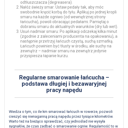
odtłuszczacza (degreasera).
Nałóż świeży smar: Ustaw pedały tak, aby móc
swobodnie kręcić korbą do tyłu. Aplikuj po jednej kropli
smaru na każde ogniwo (od wewnętrznej strony
łańcucha), powoli obracając pedałami. Pamiętaj o
dobraniu smaru do aktualnych warunków (dry lub wet).
Usuń nadmiar smaru: Po aplikacji odczekaj kilka minut
(zgodnie z zaleceniami producenta na opakowaniu), a
następnie przetrzyj łańcuch czystą, suchą szmatką.
Łańcuch powinien być tłusty w środku, ale suchy na
zewnątrz – nadmiar smaru na zewnątrz jedynie
przyspiesza łapanie kurzu.
Regularne smarowanie łańcucha –
podstawa długiej i bezawaryjnej
pracy napędu
Wiedza o tym, co ile km smarować łańcuch w rowerze, pozwoli
cieszyć się nienaganną pracą napędu przez tysiące kilometrów.
Warto też na bieżąco sprawdzać, czy jednoślad nie wysyła
sygnałów, że czas zadbać o smarowanie ogniw. Regularność to w