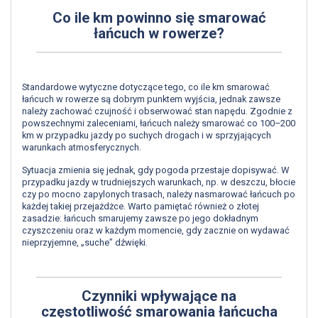
Co ile km powinno się smarować
łańcuch w rowerze?
Standardowe wytyczne dotyczące tego, co ile km smarować
łańcuch w rowerze są dobrym punktem wyjścia, jednak zawsze
należy zachować czujność i obserwować stan napędu. Zgodnie z
powszechnymi zaleceniami, łańcuch należy smarować co 100–200
km w przypadku jazdy po suchych drogach i w sprzyjających
warunkach atmosferycznych.
Sytuacja zmienia się jednak, gdy pogoda przestaje dopisywać. W
przypadku jazdy w trudniejszych warunkach, np. w deszczu, błocie
czy po mocno zapylonych trasach, należy nasmarować łańcuch po
każdej takiej przejażdżce. Warto pamiętać również o złotej
zasadzie: łańcuch smarujemy zawsze po jego dokładnym
czyszczeniu oraz w każdym momencie, gdy zacznie on wydawać
nieprzyjemne, „suche” dźwięki.
Czynniki wpływające na
częstotliwość smarowania łańcucha