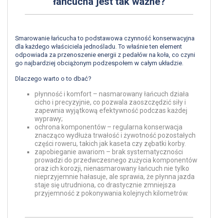
łańcucha jest tak ważne?
Smarowanie łańcucha to podstawowa czynność konserwacyjna
dla każdego właściciela jednośladu. To właśnie ten element
odpowiada za przenoszenie energii z pedałów na koła, co czyni
go najbardziej obciążonym podzespołem w całym układzie.
Dlaczego warto o to dbać?
płynność i komfort – nasmarowany łańcuch działa
cicho i precyzyjnie, co pozwala zaoszczędzić siły i
zapewnia wyjątkową efektywność podczas każdej
wyprawy;
ochrona komponentów – regularna konserwacja
znacząco wydłuża trwałość i żywotność pozostałych
części roweru, takich jak kaseta czy zębatki korby.
zapobieganie awariom – brak systematyczności
prowadzi do przedwczesnego zużycia komponentów
oraz ich korozji, nienasmarowany łańcuch nie tylko
nieprzyjemnie hałasuje, ale sprawia, że płynna jazda
staje się utrudniona, co drastycznie zmniejsza
przyjemność z pokonywania kolejnych kilometrów.