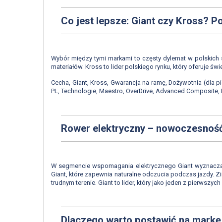
Co jest lepsze: Giant czy Kross? 
Wybór między tymi markami to częsty dylemat w polskich s
materiałów. Kross to lider polskiego rynku, który oferuje 
Cecha, Giant, Kross, Gwarancja na ramę, Dożywotnia (dla p
PL, Technologie, Maestro, OverDrive, Advanced Composite,
Rower elektryczny – nowoczesność
W segmencie wspomagania elektrycznego Giant wyznacza s
Giant, które zapewnia naturalne odczucia podczas jazdy. 
trudnym terenie. Giant to lider, który jako jeden z pierwszyc
Dlaczego warto postawić na markę