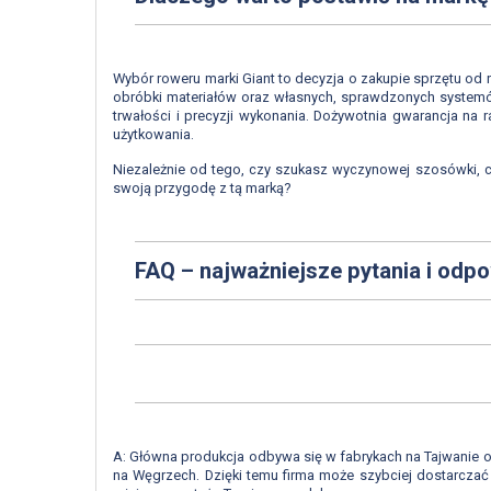
Wybór roweru marki Giant to decyzja o zakupie sprzętu o
obróbki materiałów oraz własnych, sprawdzonych systemów
trwałości i precyzji wykonania. Dożywotnia gwarancja na
użytkowania.
Niezależnie od tego, czy szukasz wyczynowej szosówki, cz
swoją przygodę z tą marką?
FAQ – najważniejsze pytania i odp
A: Główna produkcja odbywa się w fabrykach na Tajwanie o
na Węgrzech. Dzięki temu firma może szybciej dostarczać 