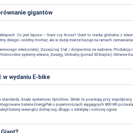
Porównanie gigantów
klepach. Co jest lepsze – Giant czy Kross? Giant to marka globalna z własny
świetny design i solidny montaż, ale w dużej mierze bazuje na ramach zamawi
ierwszego właściciela), Zazwyczaj 5 lat / dożywotnia na wybrane, Produkcja r
 Różnorodne systemy własne, Zasięg, Globalny (ponad 50 krajów), Głównie 
 w wydaniu E-bike
tandardy dzięki systemowi SyncDrive. Silniki te powstają przy współpracy
Zintegrowane baterie EnergyPak o pojemnościach sięgających 800 Wh pozwal
h ukrył baterię wewnątrz dolnej rury, dbając o estetykę i ochronę ogniw.
 Giant?