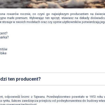
iliona rowerów rocznie, co czyni go największym producentem na świec
cyjne marki premium. Wybierając ten sprzęt, stawiasz na dekady doświad
gie stosuje w swoich modelach oraz czy opinie użytkowników potwierdzają je
ucent?
marka?
antów
-bike
odzi ten producent?
iant, odpowiedź brzmi: z Tajwanu. Przedsiębiorstwo powstało w 1972 roku w
 na rynku. Sukces zawdzięcza przejściu od podwykonawstwa do budowy własne
ntrum rowerowej technologii.