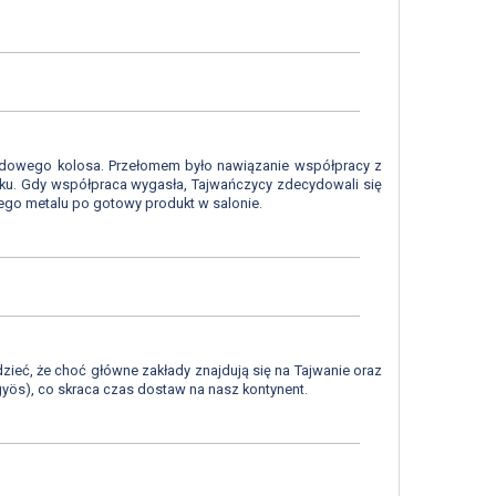
iełdowego kolosa. Przełomem było nawiązanie współpracy z
nku. Gdy współpraca wygasła, Tajwańczycy zdecydowali się
ego metalu po gotowy produkt w salonie.
zieć, że choć główne zakłady znajdują się na Tajwanie oraz
gyös), co skraca czas dostaw na nasz kontynent.