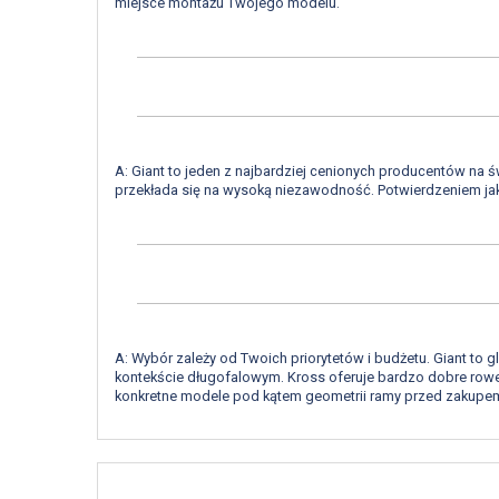
miejsce montażu Twojego modelu.
A: Giant to jeden z najbardziej cenionych producentów na św
przekłada się na wysoką niezawodność. Potwierdzeniem jako
A: Wybór zależy od Twoich priorytetów i budżetu. Giant to
kontekście długofalowym. Kross oferuje bardzo dobre rower
konkretne modele pod kątem geometrii ramy przed zakupe