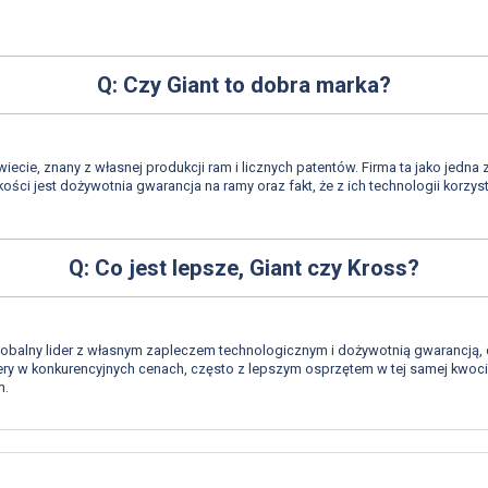
Q: Czy Giant to dobra marka?
iecie, znany z własnej produkcji ram i licznych patentów. Firma ta jako jedna
ści jest dożywotnia gwarancja na ramy oraz fakt, że z ich technologii korzy
Q: Co jest lepsze, Giant czy Kross?
 globalny lider z własnym zapleczem technologicznym i dożywotnią gwarancją,
y w konkurencyjnych cenach, często z lepszym osprzętem w tej samej kwocie,
m.