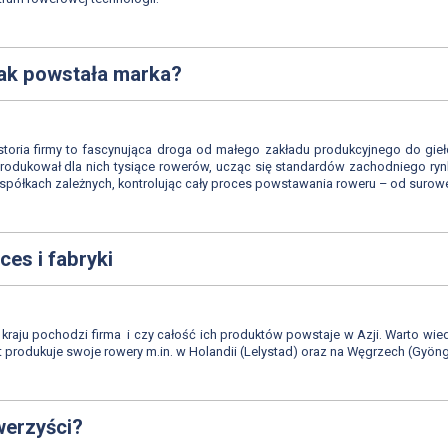
 jak powstała marka?
 Historia firmy to fascynująca droga od małego zakładu produkcyjnego do g
produkował dla nich tysiące rowerów, ucząc się standardów zachodniego ry
 spółkach zależnych, kontrolując cały proces powstawania roweru – od surow
es i fabryki
 kraju pochodzi firma i czy całość ich produktów powstaje w Azji. Warto wied
t produkuje swoje rowery m.in. w Holandii (Lelystad) oraz na Węgrzech (Gyön
werzyści?