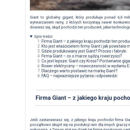
Giant to globalny gigant, który produkuje ponad 6,6 m
wytwarzaniem ramy, z których korzystają nawet konkuren
dowiesz się, skąd pochodzi ten producent, jakie technolo
Spis treści
Firma Giant – z jakiego kraju pochodzi ten prod
Kto jest właścicielem firmy Giant i jak powstała 
Gdzie produkowany jest Giant? Proces i fabryki
Firma Giant – co o marce sądzą rowerzyści?
Co jest lepsze: Giant czy Kross? Porównanie gig
Rower elektryczny – nowoczesność w wydaniu E
Dlaczego warto postawić na markę Giant?
FAQ – najważniejsze pytania i odpowiedzi
Firma Giant – z jakiego kraju poch
Jeśli zastanawiasz się, z jakiego kraju pochodzi firma G
początkowo skupił się na produkcji ram dla innych graczy
wykonania, a Tajwan stał się dzięki tej firmie światowym ce