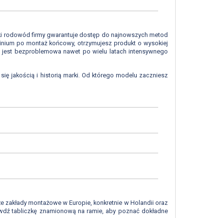
ski rodowód firmy gwarantuje dostęp do najnowszych metod
minium po montaż końcowy, otrzymujesz produkt o wysokiej
ru jest bezproblemowa nawet po wielu latach intensywnego
ię jakością i historią marki. Od którego modelu zaczniesz
e zakłady montażowe w Europie, konkretnie w Holandii oraz
prawdź tabliczkę znamionową na ramie, aby poznać dokładne