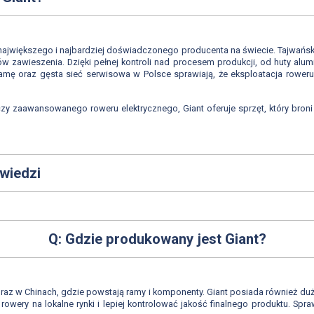
d największego i najbardziej doświadczonego producenta na świecie. Tajwań
 zawieszenia. Dzięki pełnej kontroli nad procesem produkcji, od huty alu
 ramę oraz gęsta sieć serwisowa w Polsce sprawiają, że eksploatacja rowe
y zaawansowanego roweru elektrycznego, Giant oferuje sprzęt, który broni s
owiedzi
Q: Gdzie produkowany jest Giant?
raz w Chinach, gdzie powstają ramy i komponenty. Giant posiada również duż
rowery na lokalne rynki i lepiej kontrolować jakość finalnego produktu. S