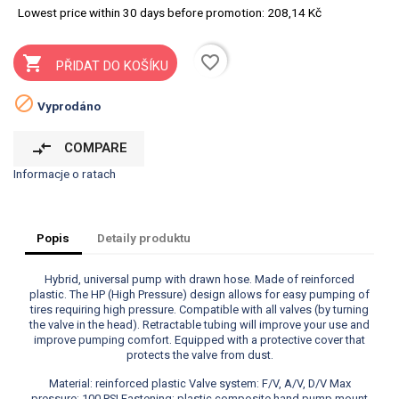
Lowest price within 30 days before promotion:
208,14 Kč
favorite_border

PŘIDAT DO KOŠÍKU

Vyprodáno
compare_arrows
COMPARE
Informacje o ratach
Popis
Detaily produktu
Hybrid, universal pump with drawn hose. Made of reinforced
plastic. The HP (High Pressure) design allows for easy pumping of
tires requiring high pressure. Compatible with all valves (by turning
the valve in the head). Retractable tubing will improve your use and
improve pumping comfort. Equipped with a protective cover that
protects the valve from dust.
Material: reinforced plastic Valve system: F/V, A/V, D/V Max
pressure: 100 PSI Fastening: plastic composite hand pump mount