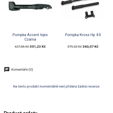


Rychlý náhled
Rychlý náhled
Pompka Accent Injex
Pompka Kross Hp 4.0
Czarna
501,23 Kč
360,07 Kč
627,86 Kč
379,02 Kč
Komentáře (0)
Na tento produkt momentálně není přidána žádná recenze.