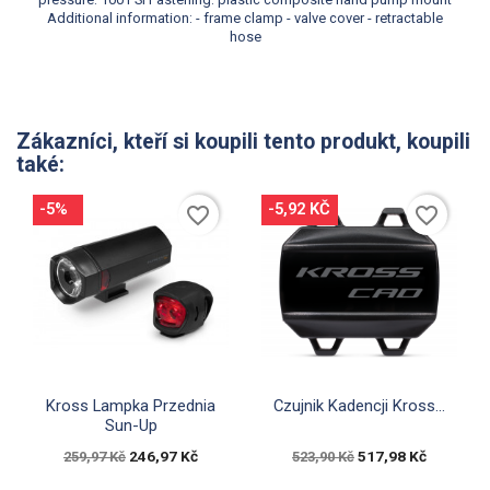
Additional information
: - frame clamp - valve cover - retractable
hose
Zákazníci, kteří si koupili tento produkt, koupili
také:
-5%
-5,92 KČ
favorite_border
favorite_border


Rychlý náhled
Rychlý náhled
Kross Lampka Przednia
Czujnik Kadencji Kross...
Sun-Up
246,97 Kč
517,98 Kč
259,97 Kč
523,90 Kč