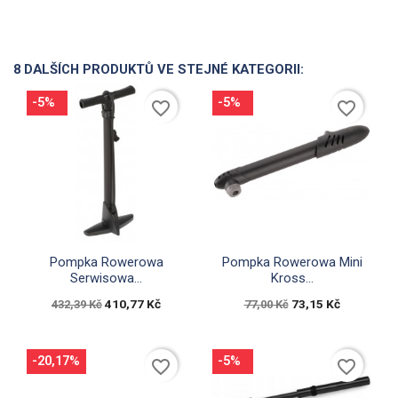
8 DALŠÍCH PRODUKTŮ VE STEJNÉ KATEGORII:
-5%
-5%
favorite_border
favorite_border


Rychlý náhled
Rychlý náhled
Pompka Rowerowa
Pompka Rowerowa Mini
Serwisowa...
Kross...
410,77 Kč
73,15 Kč
432,39 Kč
77,00 Kč
-20,17%
-5%
favorite_border
favorite_border