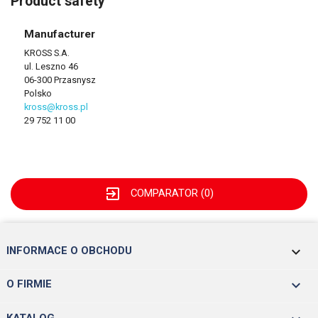
Product safety
Manufacturer
KROSS S.A.
ul. Leszno 46
06-300 Przasnysz
Polsko
kross@kross.pl
29 752 11 00
exit_to_app
COMPARATOR (
0
)
keyboard_arrow_down
INFORMACE O OBCHODU

O FIRMIE
KATALOG