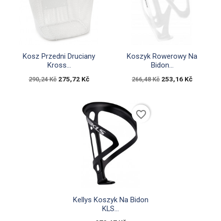


Rychlý náhled
Rychlý náhled
Kosz Przedni Druciany
Koszyk Rowerowy Na
Kross...
Bidon...
275,72 Kč
253,16 Kč
290,24 Kč
266,48 Kč
favorite_border

Rychlý náhled
Kellys Koszyk Na Bidon
KLS...