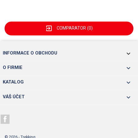
exit_to_app
COMPARATOR (
0
)
keyboard_arrow_down
INFORMACE O OBCHODU

O FIRMIE

KATALOG

VÁŠ ÚČET
Facebook
© 2026 - Trekking