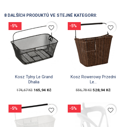
8 DALŠÍCH PRODUKTŮ VE STEJNÉ KATEGORII:
-5%
-5%
favorite_border
favorite_border


Rychlý náhled
Rychlý náhled
Kosz Tylny Le Grand
Kosz Rowerowy Przedni
Dhalia
Le...
165,94 Kč
528,94 Kč
174,67 Kč
556,78 Kč
-5%
-5%
favorite_border
favorite_border