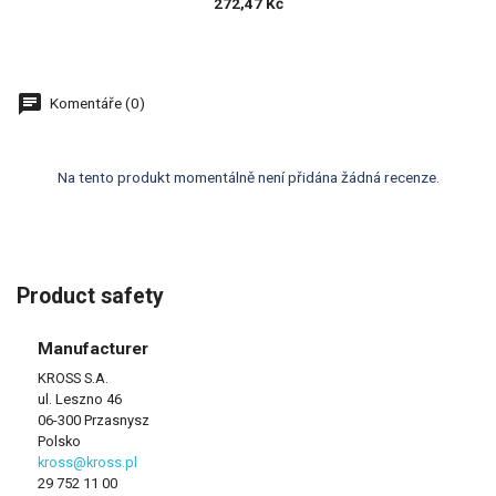
272,47 Kč
Komentáře (0)
Na tento produkt momentálně není přidána žádná recenze.
Product safety
Manufacturer
KROSS S.A.
ul. Leszno 46
06-300 Przasnysz
Polsko
kross@kross.pl
29 752 11 00