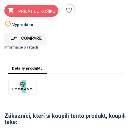
favorite_border

PŘIDAT DO KOŠÍKU

Vyprodáno
compare_arrows
COMPARE
Informacje o ratach
Detaily produktu
Zákazníci, kteří si koupili tento produkt, koupili
také: