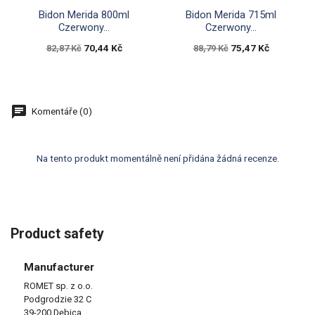


Rychlý náhled
Rychlý náhled
Bidon Merida 800ml
Bidon Merida 715ml
Czerwony...
Czerwony...
70,44 Kč
75,47 Kč
82,87 Kč
88,79 Kč
Komentáře (0)
Na tento produkt momentálně není přidána žádná recenze.
Product safety
Manufacturer
ROMET sp. z o.o.
Podgrodzie 32 C
39-200 Dębica