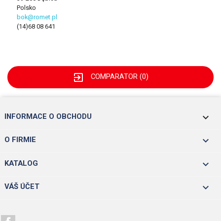
Polsko
bok@romet.pl
(14)68 08 641
exit_to_app
COMPARATOR (
0
)
keyboard_arrow_down
INFORMACE O OBCHODU

O FIRMIE

KATALOG

VÁŠ ÚČET
Facebook