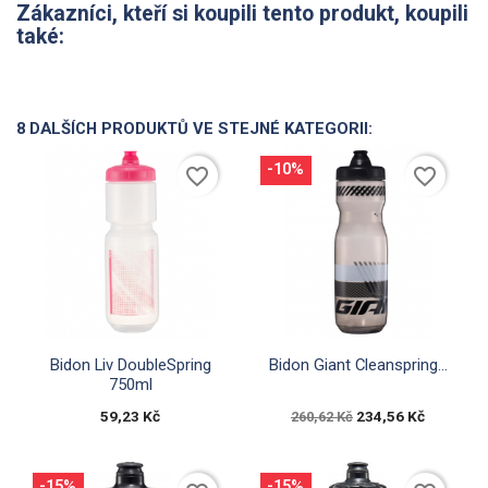
Zákazníci, kteří si koupili tento produkt, koupili
také:
8 DALŠÍCH PRODUKTŮ VE STEJNÉ KATEGORII:
-10%
favorite_border
favorite_border


Rychlý náhled
Rychlý náhled
Bidon Liv DoubleSpring
Bidon Giant Cleanspring...
750ml
59,23 Kč
234,56 Kč
260,62 Kč
-15%
-15%