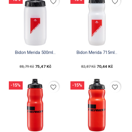
favorite_border
favorite_border


Rychlý náhled
Rychlý náhled
Bidon Merida 500ml...
Bidon Merida 715ml...
75,47 Kč
70,44 Kč
88,79 Kč
82,87 Kč
-15%
-15%
favorite_border
favorite_border