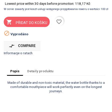
Lowest price within 30 days before promotion:
118,17 Kč
W cenie zawarty jest koszt usługi wstępnego przygotowania roweru o wartości 100 zł
favorite_border

PŘIDAT DO KOŠÍKU

Vyprodáno
compare_arrows
COMPARE
Informacje o ratach
Popis
Detaily produktu
Made of durable and non-toxic material, the water bottle thanks to a
comfortable mouthpiece will work perfectly even on the longest
journeys.