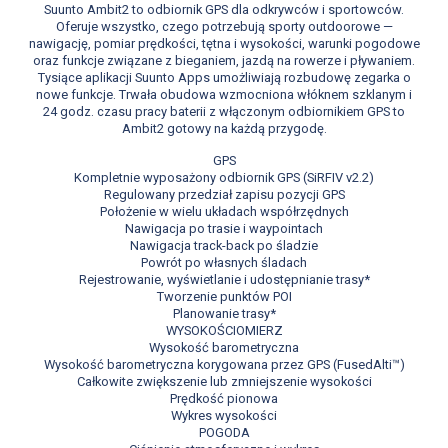
Suunto Ambit2 to odbiornik GPS dla odkrywców i sportowców.
Oferuje wszystko, czego potrzebują sporty outdoorowe —
nawigację, pomiar prędkości, tętna i wysokości, warunki pogodowe
oraz funkcje związane z bieganiem, jazdą na rowerze i pływaniem.
Tysiące aplikacji Suunto Apps umożliwiają rozbudowę zegarka o
nowe funkcje. Trwała obudowa wzmocniona włóknem szklanym i
24 godz. czasu pracy baterii z włączonym odbiornikiem GPS to
Ambit2 gotowy na każdą przygodę.
GPS
Kompletnie wyposażony odbiornik GPS (SiRFIV v2.2)
Regulowany przedział zapisu pozycji GPS
Położenie w wielu układach współrzędnych
Nawigacja po trasie i waypointach
Nawigacja track-back po śladzie
Powrót po własnych śladach
Rejestrowanie, wyświetlanie i udostępnianie trasy*
Tworzenie punktów POI
Planowanie trasy*
WYSOKOŚCIOMIERZ
Wysokość barometryczna
Wysokość barometryczna korygowana przez GPS (FusedAlti™)
Całkowite zwiększenie lub zmniejszenie wysokości
Prędkość pionowa
Wykres wysokości
POGODA