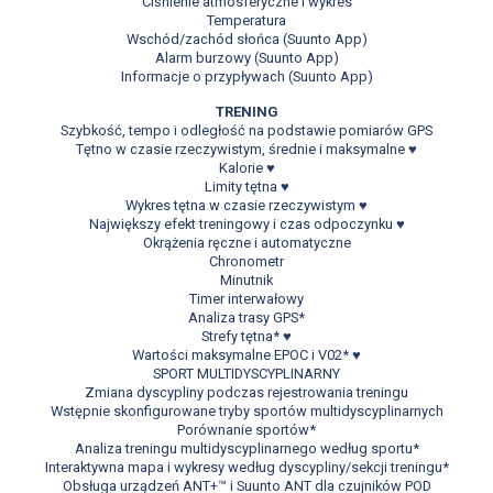
Ciśnienie atmosferyczne i wykres
Temperatura
Wschód/zachód słońca (Suunto App)
Alarm burzowy (Suunto App)
Informacje o przypływach (Suunto App)
TRENING
Szybkość, tempo i odległość na podstawie pomiarów GPS
Tętno w czasie rzeczywistym, średnie i maksymalne ♥
Kalorie ♥
Limity tętna ♥
Wykres tętna w czasie rzeczywistym ♥
Największy efekt treningowy i czas odpoczynku ♥
Okrążenia ręczne i automatyczne
Chronometr
Minutnik
Timer interwałowy
Analiza trasy GPS*
Strefy tętna* ♥
Wartości maksymalne EPOC i V02* ♥
SPORT MULTIDYSCYPLINARNY
Zmiana dyscypliny podczas rejestrowania treningu
Wstępnie skonfigurowane tryby sportów multidyscyplinarnych
Porównanie sportów*
Analiza treningu multidyscyplinarnego według sportu*
Interaktywna mapa i wykresy według dyscypliny/sekcji treningu*
Obsługa urządzeń ANT+™ i Suunto ANT dla czujników POD