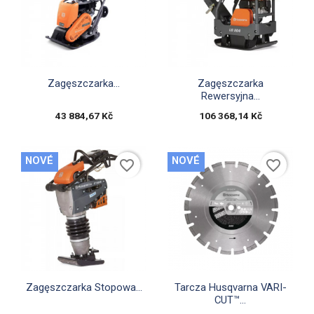


Rychlý náhled
Rychlý náhled
Zagęszczarka...
Zagęszczarka
Rewersyjna...
43 884,67 Kč
106 368,14 Kč
NOVÉ
NOVÉ
favorite_border
favorite_border


Rychlý náhled
Rychlý náhled
Zagęszczarka Stopowa...
Tarcza Husqvarna VARI-
CUT™...