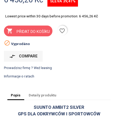
SLEVA 39,41%
Lowest price within 30 days before promotion:
6 456,26 Kč
favorite_border

PŘIDAT DO KOŠÍKU

Vyprodáno
compare_arrows
COMPARE
Prowadzisz firmę ? Weź leasing
Informacje o ratach
Popis
Detaily produktu
SUUNTO AMBIT2 SILVER
GPS DLA ODKRYWCÓW I SPORTOWCÓW