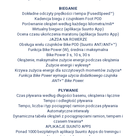
BIEGANIE
Dokładne odczyty prędkości i tempa (FusedSpeed™)
Kadencja biegu z czujnikiem Foot POD
Porównanie okrążeń według każdego kilometra/mili*
Wirtualny biegacz (aplikacja Suunto App)
Ocena czasu ukończenia maratonu (aplikacja Suunto App)
JAZDA NA ROWERZE
Obsługa wielu czujników Bike POD (Suunto ANT/ANT+™)
Funkcja Bike Power (W), średnia i maksymalna
Bike Power 3 s, 10 s, 30 s
Okrążenie, maksymalne zużycie energii podczas okrążenia
Zużycie energii i wykresy*
Krzywa zużycia energii dla szczytowych momentów zużycia*
Funkcja Bike Power wymaga użycia dodatkowego czujnika
ANT+
™
Bike Power.
PŁYWANIE
Czas pływania według długości basenu, okrążenia i łącznie
Tempo i odległość pływania
Tempo, liczba i typ pociągnięć ramion podczas pływania
Automatyczne interwały
Dynamiczna tabela okrążeń z pociągnięciami ramion, tempem i
czasem trwania*
APLIKACJE SUUNTO APPS
Ponad 1000 bezpłatnych aplikacji Suunto Apps do treningu i