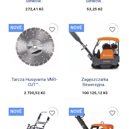
Silników...
Silników...
272,41 Kč
53,25 Kč
NOVÉ
NOVÉ
favorite_border
favorite_border


Rychlý náhled
Rychlý náhled
Tarcza Husqvarna VARI-
Zagęszczarka
CUT™...
Rewersyjna...
2 730,52 Kč
100 125,12 Kč
NOVÉ
NOVÉ
favorite_border
favorite_border