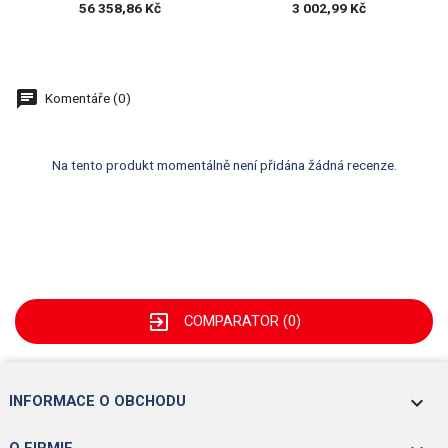
56 358,86 Kč
3 002,99 Kč
Komentáře (0)
Na tento produkt momentálně není přidána žádná recenze.
exit_to_app
COMPARATOR (
0
)
keyboard_arrow_down
INFORMACE O OBCHODU