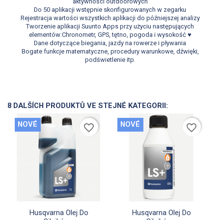
aktywności outdoorowych
Do 50 aplikacji wstępnie skonfigurowanych w zegarku
Rejestracja wartości wszystkich aplikacji do późniejszej analizy
Tworzenie aplikacji Suunto Apps przy użyciu następujących
elementów:Chronometr, GPS, tętno, pogoda i wysokość ♥
Dane dotyczące biegania, jazdy na rowerze i pływania
Bogate funkcje matematyczne, procedury warunkowe, dźwięki,
podświetlenie itp.
8 DALŠÍCH PRODUKTŮ VE STEJNÉ KATEGORII:
NOVÉ
NOVÉ
favorite_border
favorite_border


Rychlý náhled
Rychlý náhled
Husqvarna Olej Do
Husqvarna Olej Do