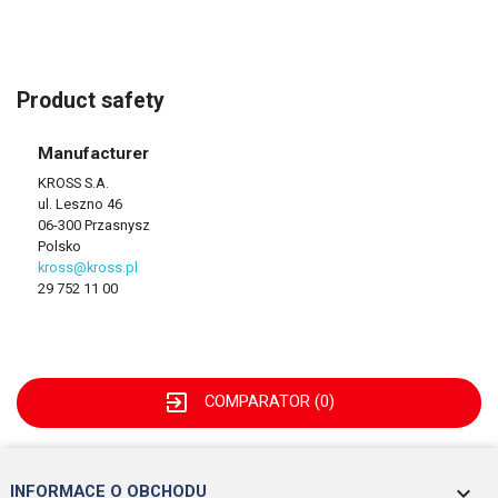
Product safety
Manufacturer
KROSS S.A.
ul. Leszno 46
06-300 Przasnysz
Polsko
kross@kross.pl
29 752 11 00
exit_to_app
COMPARATOR (
0
)
keyboard_arrow_down
INFORMACE O OBCHODU