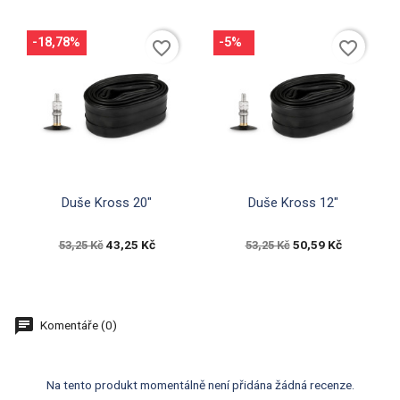
-18,78%
-5%
favorite_border
favorite_border


Rychlý náhled
Rychlý náhled
Duše Kross 20"
Duše Kross 12"
43,25 Kč
50,59 Kč
53,25 Kč
53,25 Kč
Komentáře (0)
Na tento produkt momentálně není přidána žádná recenze.