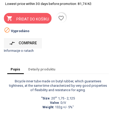
Lowest price within 30 days before promotion:
81,74 Kč
favorite_border

PŘIDAT DO KOŠÍKU

Vyprodáno
compare_arrows
COMPARE
Informacje o ratach
Popis
Detaily produktu
Bicycle inner tube made on butyl rubber, which guarantees
tightness, at the same time characterized by very good properties
of flexibility and resistance for aging.
"Size
: 20"" 1,75 - 2,125
Valve
: D/V
Weight
: 132g +/- 5%"