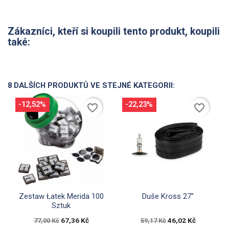
Zákazníci, kteří si koupili tento produkt, koupili
také:
8 DALŠÍCH PRODUKTŮ VE STEJNÉ KATEGORII:
-12,52%
-22,23%
favorite_border
favorite_border


Rychlý náhled
Rychlý náhled
Zestaw Łatek Merida 100
Duše Kross 27"
Sztuk
67,36 Kč
46,02 Kč
77,00 Kč
59,17 Kč