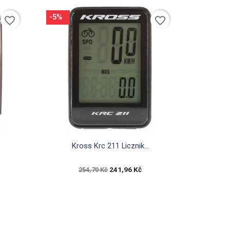
-5%
favorite_border
favorite_border

Rychlý náhled
Kross Krc 211 Licznik...
241,96 Kč
254,70 Kč