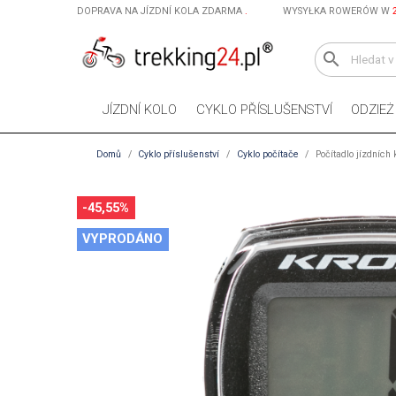
DOPRAVA NA JÍZDNÍ KOLA ZDARMA
.
WYSYŁKA ROWERÓW W
search
JÍZDNÍ KOLO
CYKLO PŘÍSLUŠENSTVÍ
ODZIE
Domů
Cyklo příslušenství
Cyklo počítače
Počítadlo jízdních
-45,55%
VYPRODÁNO