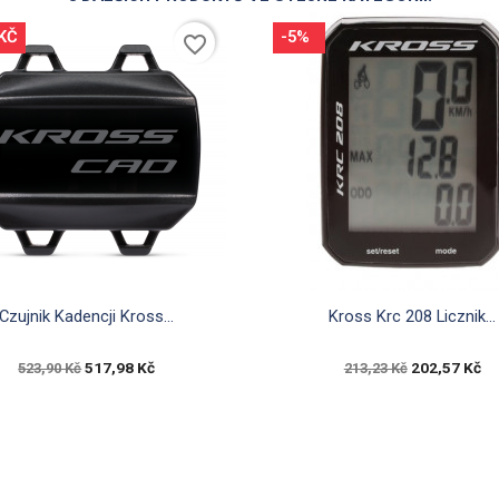
 KČ
-5%
favorite_border


Rychlý náhled
Rychlý náhled
Czujnik Kadencji Kross...
Kross Krc 208 Licznik...
517,98 Kč
202,57 Kč
523,90 Kč
213,23 Kč