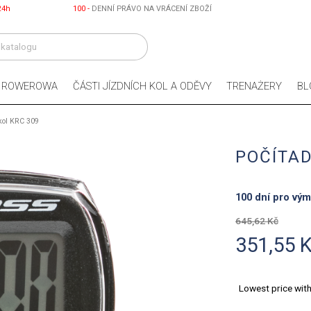
24h
100 -
DENNÍ PRÁVO NA VRÁCENÍ ZBOŽÍ
Ż ROWEROWA
ČÁSTI JÍZDNÍCH KOL A ODĚVY
TRENAŻERY
BL
 kol KRC 309
POČÍTAD
100 dní pro vý
645,62 Kč
351,55 
Lowest price wit