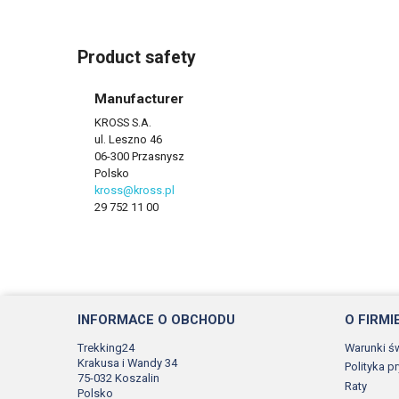
Product safety
Manufacturer
KROSS S.A.
ul. Leszno 46
06-300 Przasnysz
Polsko
kross@kross.pl
29 752 11 00
INFORMACE O OBCHODU
O FIRMI
Trekking24
Warunki ś
Krakusa i Wandy 34
Polityka p
75-032 Koszalin
Raty
Polsko