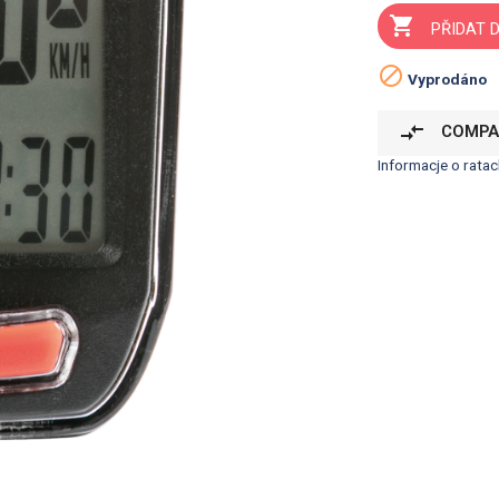

PŘIDAT 

Vyprodáno
compare_arrows
COMPA
Informacje o ratac