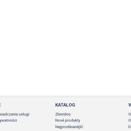
E
KATALOG
V
wiadczenia usługi
Zlevněno
O
rywatności
Nové produkty
O
Nejprodávanější
D