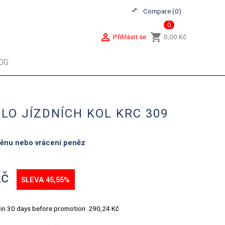
compare_arrows
Compare (
0
)
0

shopping_cart
Přihlásit se
0,00 Kč
OG
LO JÍZDNÍCH KOL KRC 309
měnu nebo vrácení peněz
Kč
SLEVA 45,55%
hin 30 days before promotion:
290,24 Kč