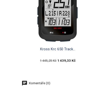

Rychlý náhled
Kross Krc 650 Track...
1 439,33 Kč
1 445,25 Kč
Komentáře (0)