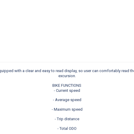
quipped with a clear and easy to read display, so user can comfortably read th
excursion.
BIKE FUNCTIONS
- Current speed
- Average speed
- Maximum speed
- Trip distance
- Total ODO