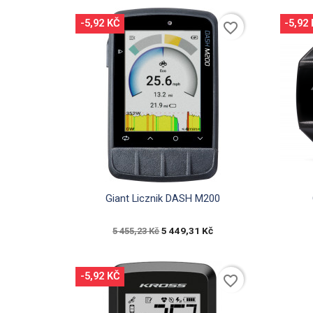
-5,92 KČ
-5,92
favorite_border

Rychlý náhled
Giant Licznik DASH M200
5 449,31 Kč
5 455,23 Kč
-5,92 KČ
favorite_border