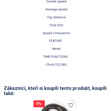
- Current speed
- Average speed
- Trip distance
- Total ODO
- Speed comparison
FEATURE
- Wired
TIME FUNCTIONS
- Clock (12/24h)
Zákazníci, kteří si koupili tento produkt, koupili
také:
-5%
favorite_border