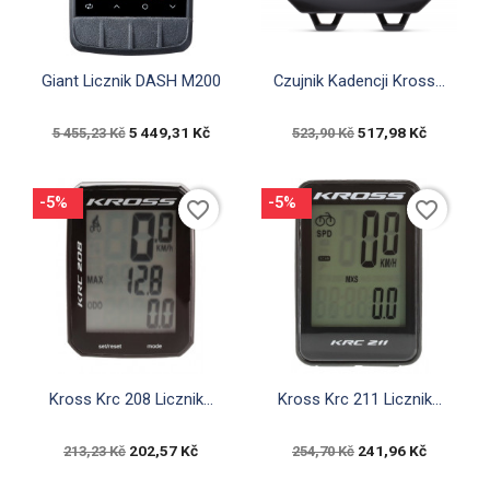


Rychlý náhled
Rychlý náhled
Giant Licznik DASH M200
Czujnik Kadencji Kross...
5 449,31 Kč
517,98 Kč
5 455,23 Kč
523,90 Kč
-5%
-5%
favorite_border
favorite_border


Rychlý náhled
Rychlý náhled
Kross Krc 208 Licznik...
Kross Krc 211 Licznik...
202,57 Kč
241,96 Kč
213,23 Kč
254,70 Kč