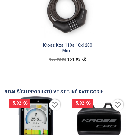

Rychlý náhled
Kross Kzs 110s 10x1200
Mm...
151,93 Kč
159,93 Kč
8 DALŠÍCH PRODUKTŮ VE STEJNÉ KATEGORII:
-5,92 KČ
-5,92 KČ
favorite_border
favorite_border