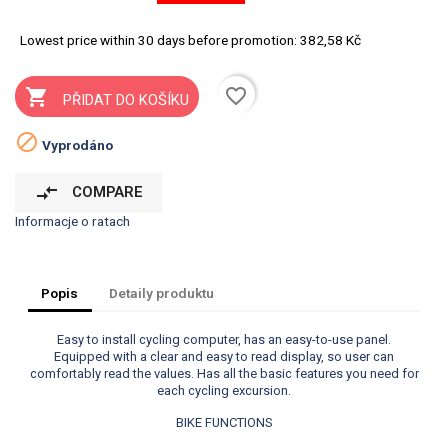
Lowest price within 30 days before promotion:
382,58 Kč
favorite_border

PŘIDAT DO KOŠÍKU

Vyprodáno
compare_arrows
COMPARE
Informacje o ratach
Popis
Detaily produktu
Easy to install cycling computer, has an easy-to-use panel.
Equipped with a clear and easy to read display, so user can
comfortably read the values. Has all the basic features you need for
each cycling excursion.
BIKE FUNCTIONS