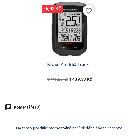
-5,92 KČ
favorite_border

Rychlý náhled
Kross Krc 650 Track...
1 439,33 Kč
1 445,25 Kč
Komentáře (0)
Na tento produkt momentálně není přidána žádná recenze.