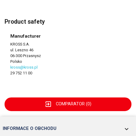
Product safety
Manufacturer
KROSS S.A.
ul. Leszno 46
06-300 Przasnysz
Polsko
kross@kross.pl
29 752 11 00
exit_to_app
COMPARATOR (
0
)
keyboard_arrow_down
INFORMACE O OBCHODU