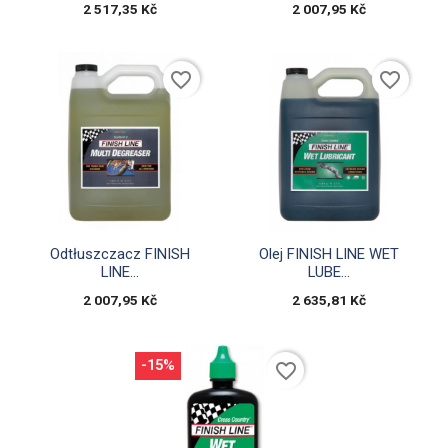
2 517,35 Kč
2 007,95 Kč
favorite_border
favorite_border


Rychlý náhled
Rychlý náhled
Odtłuszczacz FINISH
Olej FINISH LINE WET
LINE...
LUBE...
2 007,95 Kč
2 635,81 Kč
-15%
favorite_border