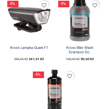
-5%
-5%
favorite_border
favorite_border


Rychlý náhled
Rychlý náhled
Kross Lampka Quark F1
Kross Bike Wash
Szampon Do...
241,91 Kč
95,60 Kč
254,64 Kč
100,63 Kč
-5%
favorite_border