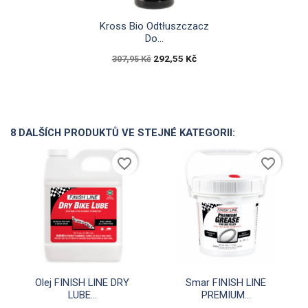

Rychlý náhled
Kross Bio Odtłuszczacz
Do...
292,55 Kč
307,95 Kč
8 DALŠÍCH PRODUKTŮ VE STEJNÉ KATEGORII:
favorite_border
favorite_border


Rychlý náhled
Rychlý náhled
Olej FINISH LINE DRY
Smar FINISH LINE
LUBE...
PREMIUM...