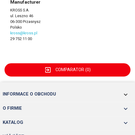
Manufacturer
KROSS S.A.
ul. Leszno 46
06-300 Przasnysz
Polsko
kross@kross.pl
29 752 11 00
exit_to_app
COMPARATOR (
0
)
keyboard_arrow_down
INFORMACE O OBCHODU

O FIRMIE

KATALOG