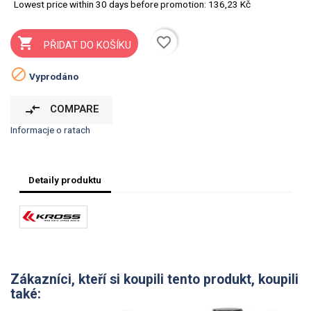
Lowest price within 30 days before promotion:
136,23 Kč
favorite_border

PŘIDAT DO KOŠÍKU

Vyprodáno
compare_arrows
COMPARE
Informacje o ratach
Detaily produktu
Zákazníci, kteří si koupili tento produkt, koupili
také: